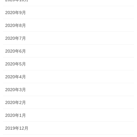
一宮高校
一貫塾
中山中
中山小
タグ
中間テスト
京山中
入試
受験
2020年9月
合格
大安寺中
平津小
明誠高校
桃丘小
横井小
清秀高校
理中
2020年8月
総社南
野谷小
関西高校
香和中
2020年7月
馬屋下小
2020年6月
塾長ブログ
前の記事
2020年5月
素直に言うことを聞かない！
2020年4月
2022年5月16日
2020年3月
塾長ブログ
次の記事
2020年2月
単語テスト随時行っています！
2020年1月
2022年5月19日
2019年12月