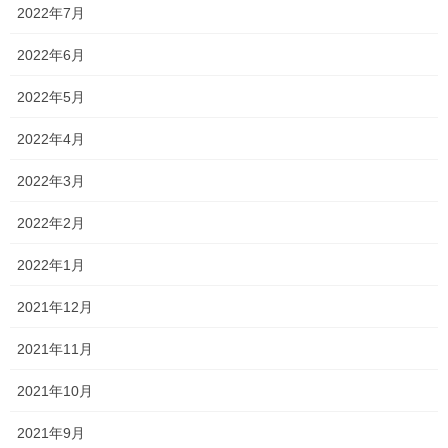
めての 定期考査となります。
2022年7月
範囲が比較的狭く、簡単な内容を学習しているため油断している
2022年6月
かもしれません。
2022年5月
しかし、今学習している内容をおざなりにしていては、今後の学
習に大きく影響を及ぼします。
2022年4月
初めての定期考査だからこそ、よいスタートダッシュが切れるよ
2022年3月
うに高得点目指して頑張っていきましょう。
2022年2月
一貫だより2022年5月
2022年1月
2021年12月
Follow me!
2021年11月
2021年10月
2021年9月
Threads
X
LINE