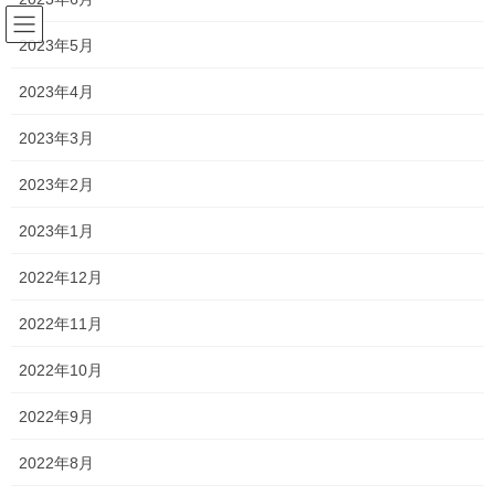
コ
ナ
ン
ビ
2023年5月
テ
ゲ
ン
ー
2023年4月
新着情報
ツ
シ
へ
ョ
2023年3月
ス
ン
HOME
新着情報
一貫だより2022年5月
キ
に
2023年2月
ッ
移
プ
動
2022年5月18日
/ 最終更新日時 :
2022年5月30日
2023年1月
新着情報
2022年12月
一貫だより2022年5月
2022年11月
楽しかったゴールデンウイークが終了し、
2022年10月
中学生や、高校生は定期考査・自己診断テストが目前という人
2022年9月
や、中には中間考査真っ只中という人もいます。
2022年8月
特に、中学 1 年生や、高校 1 年生は、中学生、高校生になって初