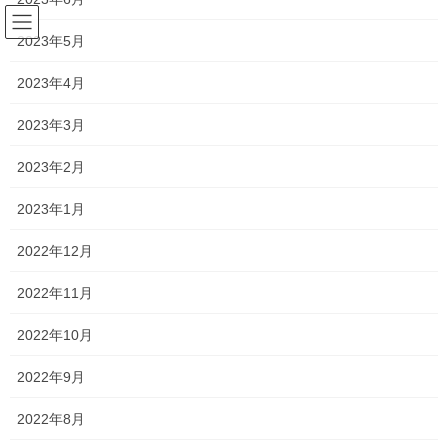
コ
ナ
ン
ビ
2023年5月
テ
ゲ
ン
ー
2023年4月
塾長ブログ
ツ
シ
へ
ョ
2023年3月
ス
ン
HOME
塾長ブログ
メールで送信させていただくと…
キ
に
2023年2月
ッ
移
プ
動
2022年4月27日
/ 最終更新日時 :
2022年4月29日
2023年1月
塾長ブログ
2022年12月
メールで送信させていただくと…
2022年11月
今年度から「一貫だより」をメールでも送らせていただいている
2022年10月
のですが、結果として分かったことがあります！
2022年9月
それは、懇談会のご予約をたくさんいただいているということで
す！笑
2022年8月