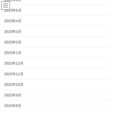
コ
ナ
ン
ビ
2023年5月
テ
ゲ
ン
ー
2023年4月
塾長ブログ
ツ
シ
へ
ョ
2023年3月
ス
ン
HOME
塾長ブログ
いつも通りの自分で！
キ
に
2023年2月
ッ
移
プ
動
2022年2月8日
/ 最終更新日時 :
2022年2月8日
2023年1月
塾長ブログ
2022年12月
いつも通りの自分で！
2022年11月
県立高校特別入試前最後の授業が終わりました
2022年10月
正直「大丈夫かな？！」という心配もありますが、
2022年9月
「きっとみんな頑張ってくれる！」そう信じています！！
2022年8月