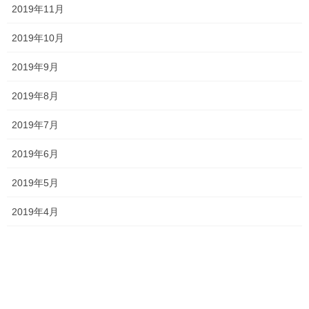
2019年11月
2019年10月
平成・・・？？
2023年4月6日
2019年9月
2019年8月
今年も手強い！！
2019年7月
2023年4月4日
2019年6月
今年度もよろしくお願いします！！
2019年5月
2023年4月3日
2019年4月
塾長ブログ
カテゴリー
テスト
一宮高校
一貫塾
中山中
タグ
中山小
京山中
入試
受験
平津小
明誠高校
桃丘小
横井小
清秀高校