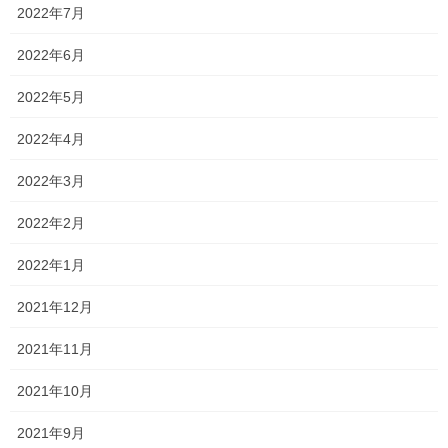
昨年同様にみんな合格して欲しい
！！
2022年7月
ただそう願う一方で、特別入試での合格は簡単でないことは重々
2022年6月
分かっています…
2022年5月
それでもただ…
2022年4月
私たちには、ここまでくると願うことしかできません！
2022年3月
どんな結果になるかは分からない
2022年2月
テストが終わる最後の最後まで全力で頑
だから、
張ってきてください
2022年1月
！！
2021年12月
もちろん点数を取らなければ合格はあり得ない
2021年11月
気負い過ぎても全くいいことはない
しかし、
よ！
2021年10月
いくら背伸びをしても、いつもの自分の力しか発揮できないか
ら！
2021年9月