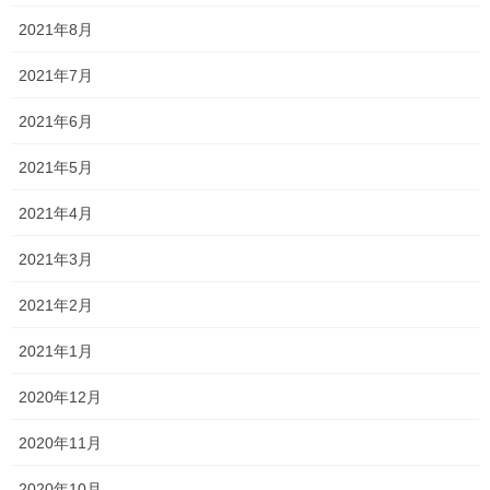
自分らしさ全開で今まで頑張ってきた
それなら、
2021年8月
ことを発揮してきて
！
2021年7月
緊張してるよね？！でも、緊張しすぎなくていいよ！！
2021年6月
「ダメだったらどうしよう…」「どうせ自分なんて…」
2021年5月
とか、明日のことを不安に思わなくていい！！
2021年4月
ダメでも、これで終わりではない！まだ
たとえ
2021年3月
チャンスがある！
2021年2月
明日のことをマイナスに考える必要は
というか、
2021年1月
全くない
よ！
2020年12月
憧れの高校に入学するために、憧れの学
だって、
2020年11月
校で働く先生たちに自分をみてもらえる
2020年10月