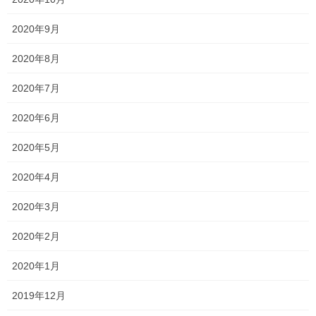
逆にすごい嬉しいことではないですか？？
2020年9月
明日はいつもの通りの自分で！そして、
だから、
2020年8月
受験を楽しんできてください
！
2020年7月
全力で楽しんでこい！！
さあ、入試が始まるぞ！
2020年6月
2020年5月
Follow me!
2020年4月
2020年3月
2020年2月
Threads
X
LINE
2020年1月
2019年12月
オススメ記事