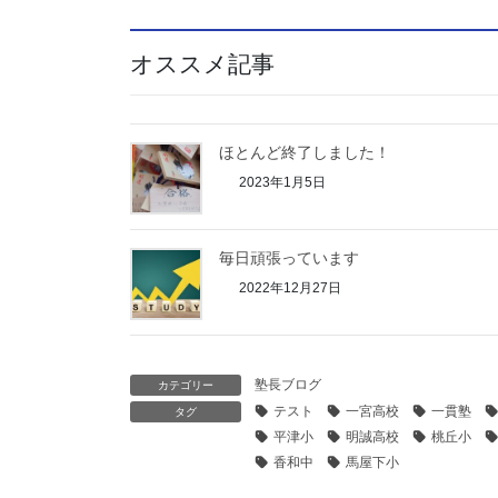
オススメ記事
ほとんど終了しました！
2023年1月5日
毎日頑張っています
2022年12月27日
塾長ブログ
カテゴリー
テスト
一宮高校
一貫塾
タグ
平津小
明誠高校
桃丘小
香和中
馬屋下小