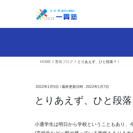
コ
ナ
ン
ビ
テ
ゲ
ン
ー
ツ
シ
へ
ョ
ス
ン
キ
に
ッ
移
HOME
塾長ブログ
とりあえず、ひと段落？！
プ
動
2022年1月5日
/ 最終更新日時 :
2022年1月7日
とりあえず、ひと段落
小通学生は明日から学校ということもあり、