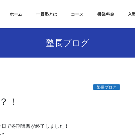
ホーム
一貫塾とは
コース
授業料金
入
塾長ブログ
塾長ブログ
？！
今日で冬期講習が終了しました！