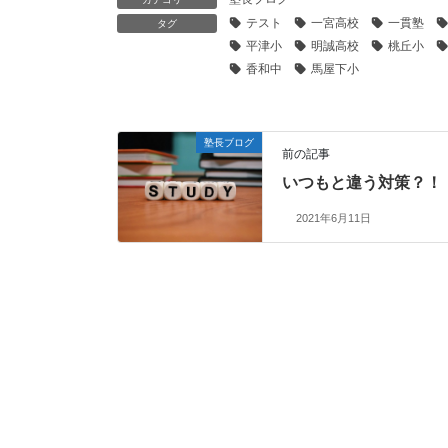
テスト
一宮高校
一貫塾
タグ
平津小
明誠高校
桃丘小
香和中
馬屋下小
塾長ブログ
前の記事
いつもと違う対策？！
2021年6月11日