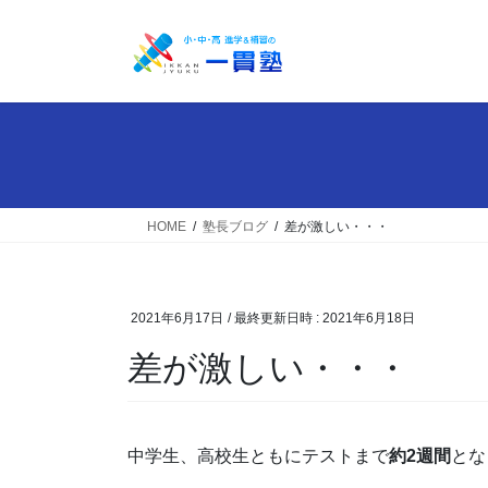
コ
ナ
ン
ビ
テ
ゲ
ン
ー
ツ
シ
へ
ョ
ス
ン
キ
に
ッ
移
HOME
塾長ブログ
差が激しい・・・
プ
動
2021年6月17日
/ 最終更新日時 :
2021年6月18日
差が激しい・・・
中学生、高校生ともにテストまで
約2週間
とな