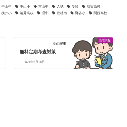
中山中
中山小
京山中
入試
受験
就実高校
横井小
清秀高校
理中
総社南
野谷小
関西高校
新着情報
次の記事
無料定期考査対策
2021年6月18日