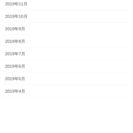
テスト
一宮高校
一貫塾
中山中
タグ
2019年11月
中山小
京山中
入試
受験
和式トイレ
就実高校
岡山南高校
2019年10月
平津小
明誠高校
桃丘小
横井小
清秀高校
理中
総社南
英単語
2019年9月
英語
野谷小
関西高校
香和中
2019年8月
馬屋下小
2019年7月
塾生の頑張り
前の記事
2019年6月
数学が出来るようになってき
た？！
2019年5月
2021年5月18日
2019年4月
塾長ブログ
次の記事
中間テストが返却され始めまし
た！
2021年5月24日