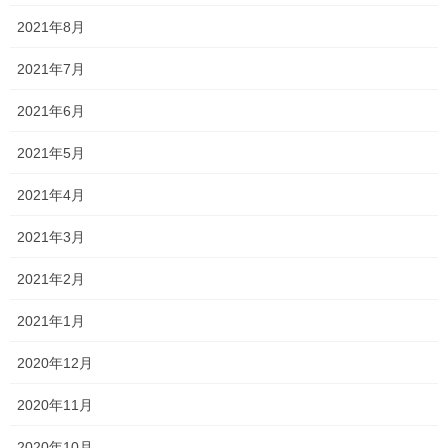
それでも、近年和式に慣れてない人が多く、中には和式トイレを
使ったことがない⁈人もいるみたいなので、
2021年8月
業者さんと、前塾長に工事をしていただきました！
2021年7月
時間がない中、大変だったと思いますが、誠にありがとうござい
2021年6月
ました！！
2021年5月
何となく以前より綺麗になった気がするのは私だけでしょうか…⁇
2021年4月
アルコール等も置いていますので、気になる人は消毒してからご
利用ください！
2021年3月
2021年2月
Follow me!
2021年1月
2020年12月
2020年11月
Threads
X
LINE
2020年10月