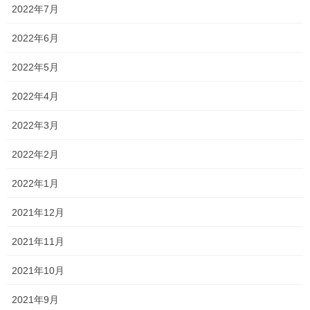
2022年7月
家だったらこれほど長時間集中して勉強できていなかったと思う
ので、よく頑張りました！
2022年6月
苦手な社会で点数を取れることを願っています…
2022年5月
高校生は大半の人がテストを終わっているので、来た人は少なか
2022年4月
ったものの、代わりに各自に合わせたプリントを用意したり、質
問受けをしたり、柔軟に対応できました！
2022年3月
そして明日から高校生はテストが返却されると思いますので、結
2022年2月
果が分かり次第、報告してくださいね！
2022年1月
期待して待っています！笑
2021年12月
それから、この数日の間にある工事が行われました！
和式トイレから、洋式トイレへの移行です！
2021年11月
コロナ禍ということもあり、今まで以上に便座に直接触れたくな
2021年10月
い人もいるかもしれませんが、
2021年9月