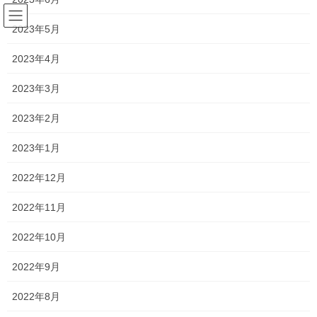
コ
ナ
ン
ビ
2023年5月
テ
ゲ
ン
ー
2023年4月
塾長ブログ
ツ
シ
へ
ョ
2023年3月
ス
ン
HOME
塾長ブログ
劇的変化！
キ
に
2023年2月
ッ
移
プ
動
2021年5月24日
/ 最終更新日時 :
2021年5月24日
2023年1月
塾長ブログ
2022年12月
劇的変化！
2022年11月
今週も中学生、高校生対象に定期テスト対策をしました！
2022年10月
中学生は社会を中心に頑張ってもらいました！
2022年9月
何故か最近の中学生、もしくはうちに通塾してくれている生徒は
2022年8月
みんな社会が苦手ですからね…笑