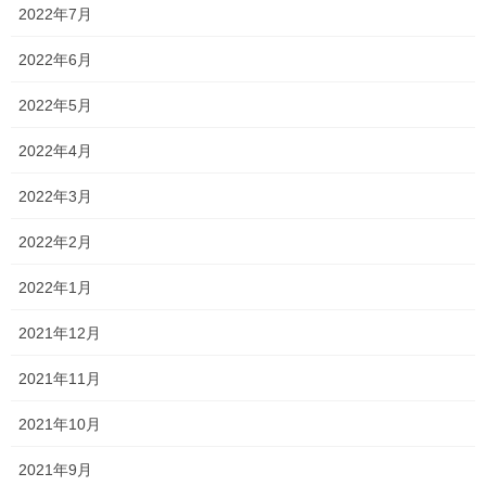
2022年7月
りがとうございました！
2022年6月
結果が出ている人も多くいて少し安心しましたが、ここがゴール
ではないですからね！！
2022年5月
最高の結果となるように、入試に向けて最後の最後まで頑張って
2022年4月
いきましょう！
2022年3月
そして、結果が出なかった人！！
2022年2月
結果が出ていないのには理由があります！
大半は勉強時間の不足が挙げられますが、意識の部分が多いよう
2022年1月
にも思います！
2021年12月
また、先日から繰り返しているように、
2021年11月
小学校で習っているはずの内容がしっかり押さえられていませ
ん…
2021年10月
社会の歴史、国語の慣用句・ことわざ、算数の割合、速さなどの
2021年9月