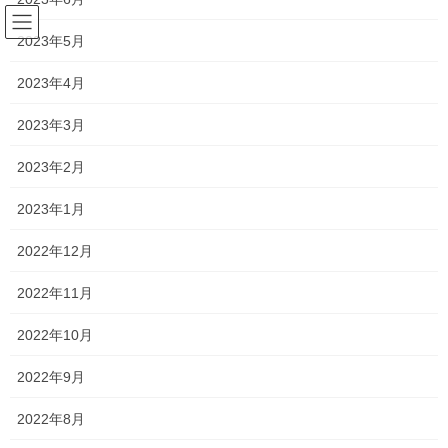
コ
ナ
ン
ビ
2023年5月
テ
ゲ
ン
ー
2023年4月
塾長ブログ
ツ
シ
へ
ョ
2023年3月
ス
ン
HOME
塾長ブログ
冬期講習終了！
キ
に
2023年2月
ッ
移
プ
動
2021年1月11日
/ 最終更新日時 :
2021年1月12日
2023年1月
塾長ブログ
2022年12月
冬期講習終了！
2022年11月
昨日で冬期講習が終了しました！
2022年10月
受験生にとっては受験前最後の季節講習となりましたね！
2022年9月
お疲れ様でした！
2022年8月
また、お忙しい中、ご送迎くださった保護者の皆さま、本当にあ