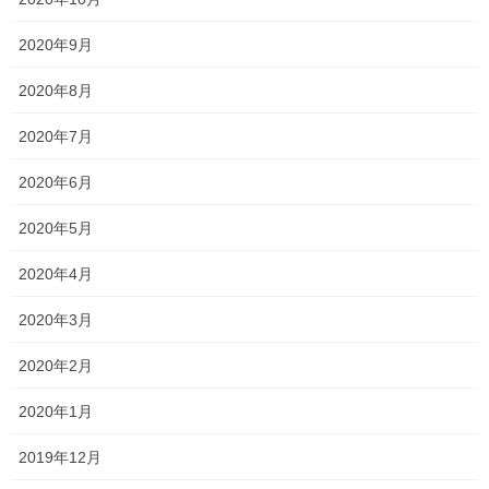
Threads
X
LINE
2020年9月
オススメ記事
2020年8月
2020年7月
これからが楽しみです！
2020年6月
2021年1月13日
2020年5月
やるか、やらないか！
2021年1月8日
2020年4月
今年もありがとうございました！！
2020年3月
2020年12月29日
2020年2月
塾長ブログ
カテゴリー
2020年1月
一宮高校
一貫塾
中山中
京山中
タグ
入試 テスト
就実高校
清秀高校
理中
2019年12月
総社南
関西高校