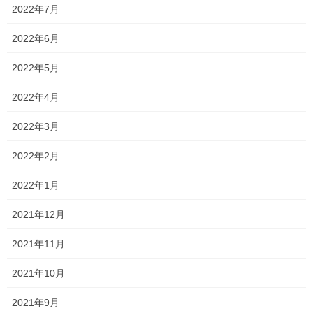
2022年7月
出来る限りになるかもしれませんが、全力で頑張る人には私も全
力で頑張っていきます！！
2022年6月
それはさておき、高3が今日も
無事合格をもら
2022年5月
いました！
2022年4月
小学生、中学生の頃から通塾してくれている彼ら、彼女らがもう
2022年3月
すぐ大学生になることを考えると、少し感慨深いものがあります
ね・・・
2022年2月
充実した楽しい大学生活になることを心より願っています！
2022年1月
楽しすぎて、あっ・・・という間に過ぎていくので、
2021年12月
遊びすぎて単位が・・・とならないように注意してくださいね！
2021年11月
笑
2021年10月
さあ、高校3年生の受験も残りわずかとなりました！
2021年9月
受験を控えている人は最後までしっかり準備をしていきましょ