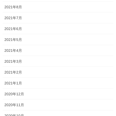
う！
2021年8月
そして、高校生もさることながら大所帯の中学3年生も受験を控え
2021年7月
ています！！
2021年6月
期末テストも終わり、あとは入試に向けて全力で走るのみです
ね！！
2021年5月
「あのとき勉強してたらな・・・」と後悔しないように、頑張っ
2021年4月
ていきましょう！！
2021年3月
Follow me!
2021年2月
2021年1月
2020年12月
2020年11月
Threads
X
LINE
2020年10月