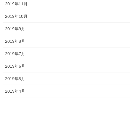
2019年11月
就実高校
山陽学園高校
岡山南高校
岡山工業高校
明誠高校
清秀高校
2019年10月
総社南
関西高校
香和中
2019年9月
塾長ブログ
2019年8月
前の記事
今回は怪しいかも・・・
2019年7月
2020年11月29日
2019年6月
塾生の頑張り
次の記事
2019年5月
中高生点数アップ！！
2019年4月
2020年12月4日
最近の投稿
一貫だより2026年8月