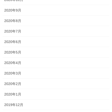
オススメ記事
2020年9月
2020年8月
一貫だより2026年8月
2020年7月
2026年7月24日
2020年6月
2026夏期講習
2020年5月
2026年7月11日
2020年4月
勉強会に行ってきました！
2020年3月
2026年7月7日
2020年2月
2020年1月
塾長ブログ
カテゴリー
2019年12月
テスト
一宮高校
一貫塾
中山中
タグ
京山中
入試
受験
大学入試