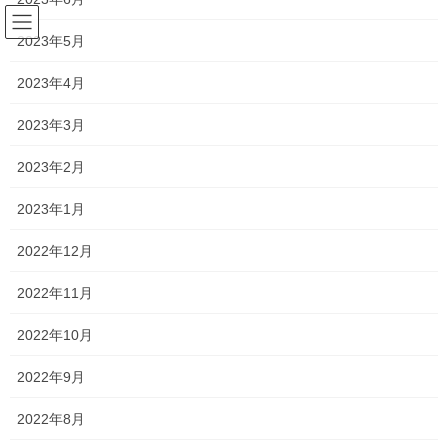
コ
ナ
ン
ビ
2023年5月
テ
ゲ
ン
ー
2023年4月
塾長ブログ
ツ
シ
へ
ョ
2023年3月
ス
ン
HOME
塾長ブログ
今日も合格！
キ
に
2023年2月
ッ
移
プ
動
2020年12月1日
/ 最終更新日時 :
2021年1月13日
2023年1月
塾長ブログ
2022年12月
今日も合格！
2022年11月
中山中のテストが今日で終了したので、残すは香和中1,2年生と、
2022年10月
高校生を残すのみとなりました。
2022年9月
今日は高校生と一緒に頑張って物理基礎を解いていました！
2022年8月
明日のテストも頑張ってください！