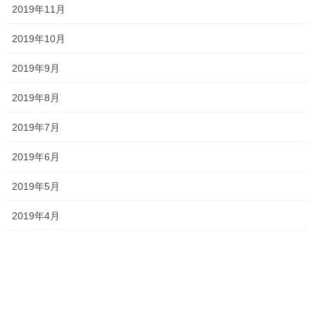
2019年11月
ともに志望校を母校にするために努力してみませんか？
2019年10月
猛者揃いの去年の受験生たちも、見事全員志
望校に合格しました！！
2019年9月
2019年8月
ここまで読んで少しでも変わりたいと思った人。
2019年7月
やる気と、筆記用具だけ持って一貫塾へ来て
2019年6月
みてください。
2019年5月
この夏、弱い自分をともに捨て去り、憧れの志望校を目指して本
気で頑張りましょう。
2019年4月
●一貫塾 夏期特訓2020 パンフレット
http://ikkan-jyuku.blog.jp/2020%20kakikousyuu.pdf
●ご質問・お問い合わせフォーム
https://ikkan-jyuku.jp/nyujyuku.htm#mail