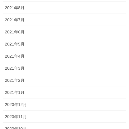
そのため、多くの生徒の生き方や、信念をかえることなんて到底
2021年8月
できません。
2021年7月
小さな塾の塾講師です。できることは限られているかもしれませ
ん。
2021年6月
しかし、塾業界に勤める人間として唯一私にできることがありま
2021年5月
す。
2021年4月
それは、
せめて一貫塾に通ってくれている生
2021年3月
徒だけでも、合格発表が行われる掲示板の前
で泣く子をなくすことです。そして、受験で
2021年2月
合格を勝ち取り、ともに笑うことです。
2021年1月
そのためなら、私の全力を尽くします。
2020年12月
たとえ、生徒が私のことを嫌ったとしても、煙たがったとしても
2020年11月
構いません。
2020年10月