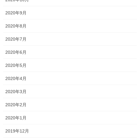
一人でも多くの生徒に合格通知を受け取ってもらえるようサポー
トをしたい。それだけです。
2020年9月
「遊びたい」「めんどくさい」「どうせ自分には無理」という多
2020年8月
くの学生の声は、正直よくわかります。
2020年7月
しかし、
大切な自分の進路や、受験に真剣に
2020年6月
なれないで、いつ本気になるのでしょうか？
2020年5月
受験までの数ヶ月間は、長い人生のほんの一瞬です。
2020年4月
困難や、嫌なことから逃げ続ける自分から卒業し、本気で取り組
2020年3月
んでみませんか。
2020年2月
あなたが全力でくる限り、あなたを全力で指導します。
2020年1月
楽して成績upは絶対にありえず、志望校に合
格することもありえません。
2019年12月