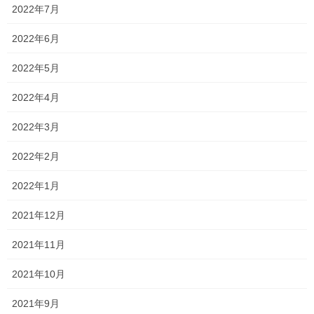
2022年7月
今年のテーマも、
「志望校を母校にする夏」
です。
2022年6月
2022年5月
志望校を高嶺の花とみて、
「どうせ自分には
2022年4月
無理だ。自分のレベルで受かりそうな他の高
校にしよう」と諦めていませんか？
2022年3月
2022年2月
ただ、一つ言わせてください。
2022年1月
「あなたが目指している志望校を憧れのまま
2021年12月
諦められますか？この先後悔しませんか？自
分の限界まで努力しましたか？」
2021年11月
2021年10月
私は文科省のトップでもなければ、学校の教員でもなく、大手の
塾の講師でもありません。
2021年9月