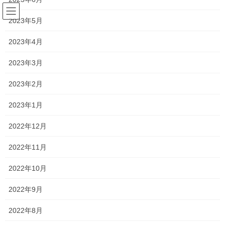
コ
ナ
ン
ビ
2023年5月
テ
ゲ
ン
ー
2023年4月
塾長ブログ
ツ
シ
へ
ョ
2023年3月
ス
ン
HOME
塾長ブログ
2020年夏期講習 ～志望校を母校にする夏～
キ
に
2023年2月
ッ
移
プ
動
2020年6月30日
/ 最終更新日時 :
2021年1月10日
2023年1月
塾長ブログ
2022年12月
2020年夏期講習 ～志望校を母校
2022年11月
にする夏～
2022年10月
さて、大変遅くなりましたが、今日は夏期講習のパンフレットが
2022年9月
完成したのでお知らせします。
2022年8月
塾生のみなさまには今日から配布させていただく予定です。