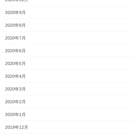
2020年9月
サクラ咲く その2
2020年8月
2020年3月7日
2020年7月
サクラ咲く！！
2020年6月
2020年3月6日
2020年5月
2月29日時点 今後について
2020年2月29日
2020年4月
2020年3月
塾長ブログ
、
学習
カテゴリー
テスト
一宮高校
一貫塾
中山中
タグ
2020年2月
京山中
入試
受験
大安寺高校
就実高校
岡山市北区
総社南
関西高校
2020年1月
香和中
2019年12月