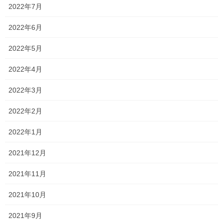
2022年7月
元気な男子のノートは、あとで読み返すと書いた本人でも何を書
いているのか解読できない(笑)
2022年6月
真面目に頑張りすぎる女子の中には、黒板に書いてあることと全
2022年5月
く同じように色ペンでキレイに書き写しすぎて、問題演習の際
に、授業の内容が全然頭に入っていない人が意外といます！
2022年4月
しかし、それでは全く意味がありません！！
2022年3月
これらのデメリットを防ぐためにも、毎時間ワークシートをお渡
2022年2月
しして、それを用いて授業をします！
2022年1月
必要なのは、
黒板に書いてあることをノートを完璧に写すことで
はなく、当たり前ですが授業の内容を完璧に理解することで
2021年12月
す！！
2021年11月
ワークシートを用いて授業をすれば、
2021年10月
ノートを書くことに夢中で、授業のポイントを聞き逃した…
2021年9月
汚すぎて復習をしようにも、ノートの字が読めない…