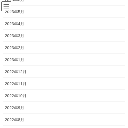
コ
ナ
ン
ビ
2023年5月
テ
ゲ
ン
ー
2023年4月
塾長ブログ
ツ
シ
へ
ョ
2023年3月
ス
ン
HOME
塾長ブログ
中学1年生 ～過去形～
キ
に
2023年2月
ッ
移
プ
動
2020年2月17日
/ 最終更新日時 :
2021年1月19日
2023年1月
塾長ブログ
2022年12月
中学1年生 ～過去形～
2022年11月
一貫塾では、中学生の授業の際に
ワークシートを渡して、ポイン
2022年10月
トを書き込んでもらったり、
2022年9月
口頭で説明したことや、必要なことをメモ
してもらいます！
2022年8月
授業の内容や、板書をノートに書いてもらってもいいんですが、