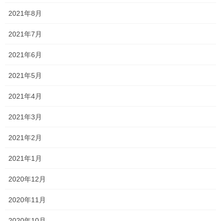
と答えていました…笑
2021年8月
発想力豊かということで、評価したいものの、
2021年7月
身体に関する慣用句は、受験云々関係なくよく見聞きする機会が
2021年6月
多いので、
2021年5月
正直覚えておいて欲しいと思う今日この頃でした…
2021年4月
何より英単語は覚えないと、長文を読むことが困難になるのは言
うまでもないですよね。
2021年3月
英単語や、熟語、ことわざ、慣用句は覚えないと仕方ないものな
2021年2月
ので、積極的に覚えるようにしていきましょう！
2021年1月
Follow me!
2020年12月
2020年11月
2020年10月