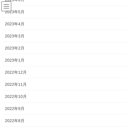
コ
ナ
ン
ビ
2023年5月
テ
ゲ
ン
ー
2023年4月
塾長ブログ
ツ
シ
へ
ョ
2023年3月
ス
ン
HOME
塾長ブログ
語彙力がない！！
キ
に
2023年2月
ッ
移
プ
動
2019年8月8日
/ 最終更新日時 :
2021年2月7日
2023年1月
塾長ブログ
2022年12月
語彙力がない！！
2022年11月
今日は高校生と、中学1年生の夏期特訓がありました！
2022年10月
共通していたことがあります。
2022年9月
それは…
2022年8月
語彙力がないことです！笑