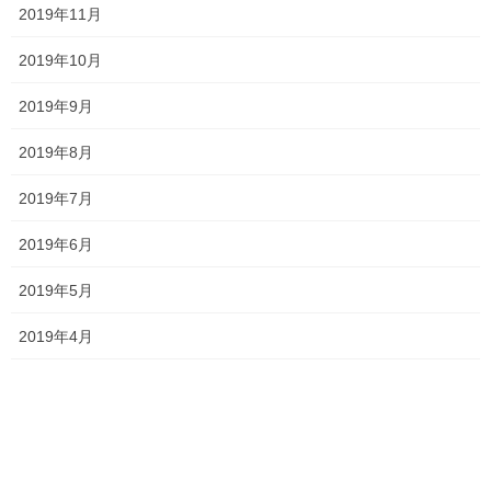
2019年11月
塾長ブログ
カテゴリー
2019年10月
テスト
一宮高校
一貫塾
中山中
タグ
京山中
入試
受験
夏休み
2019年9月
夏期講習
大安寺高校
総社南
語彙力
香和中
2019年8月
2019年7月
塾長ブログ
前の記事
2019年6月
夏期講習後半戦へ
2019年5月
2019年8月6日
2019年4月
塾生の頑張り
次の記事
数学の偏差値20上昇！！
2019年8月16日