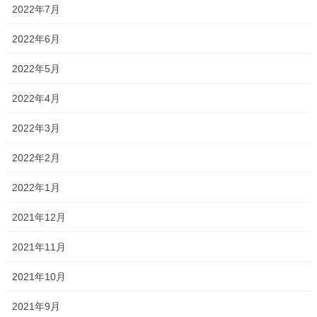
2022年7月
高校生は、
2022年6月
gain, confidence, courage, garbage, spill
2022年5月
などの重要英単語を覚えられていませんでした！
2022年4月
中学1年生は慣用句を全然知らない…
2022年3月
・交際範囲が広く、多方面に知人がいること
2022年2月
（ ）が広い
2022年1月
・思いがけないことを聞いて、聞き間違いではないかと驚くこと
2021年12月
（ ）を疑う
2021年11月
当然「顔が広い」「耳を疑う 」が答えですが、
2021年10月
おでこが広い！！
目を疑う！！
2021年9月