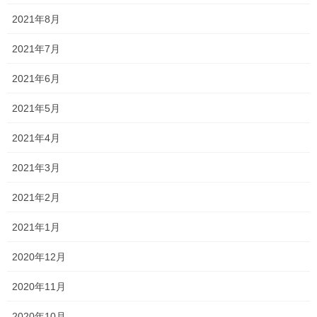
す！
2021年8月
中学生の定期テストが終了しました！ あとは、高校生だけとなり
2021年7月
ました！ そのため、私の心に余裕が出ますね笑 というのも、 中学
生の中には自主的に頑張る人もいますが、ふわふわした人もいる
2021年6月
ので管理が大変です… ただ、高校生は自 […]
2021年5月
2026年6月29日
2021年4月
塾長ブログ
一貫だより2026年7月
2021年3月
一貫だよりの最新号が完成いたしました。 一貫だより2026年7月
2021年2月
中学生や高校生はテスト間近となっております。 中学生は中間テ
ストがなかった関係で、範囲が広く大変です。 そのせいか、前々
2021年1月
から伝えていたものの、意外に提出物 […]
2020年12月
2026年6月28日
塾長ブログ
2020年11月
定期テスト対策の様子
2020年10月