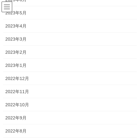
コ
ナ
ン
ビ
2023年5月
テ
ゲ
ン
ー
2023年4月
横井小
ツ
シ
へ
ョ
2023年3月
ス
ン
HOME
横井小
キ
に
2023年2月
ッ
移
プ
動
2023年1月
2026年7月24日
新着情報
2022年12月
一貫だより2026年8月
2022年11月
一貫だよりの最新号が完成いたしました。 一貫だより2026年8月
今週から本格的に夏期講習が始まりました。 外に出るのもしんど
2022年10月
いくらいの暑さではありますが、 学校のないこの長いお休みを有
意義に活用し、苦手分野の克服や、得 […]
2022年9月
2022年8月
2026年7月11日
新着情報