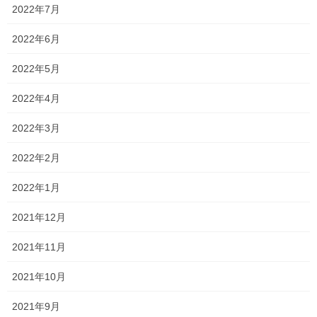
2022年7月
2026夏期講習
2022年6月
夏期講習のパンフレットが完成いたしました！ 2026期講習会パン
フレット 暑い夏をもっと熱くしませんか？！ 受講者特典もござい
2022年5月
ますので、是非ご検討ください！ 受講者特典① 夏期講習受講後 1
か月以内のご入塾で 入塾金 0 […]
2022年4月
2026年7月7日
2022年3月
塾長ブログ
2022年2月
勉強会に行ってきました！
2022年1月
今日は教材会社さん主催の勉強会に参加させていただきました！
簡単に内容を言えば、 現状の高校入試・大学入試を踏まえて、今
2021年12月
後どのように運営していけばよいか というものでした！ 小さな個
人塾で細々運営している私にはかなり難し […]
2021年11月
2026年7月4日
2021年10月
塾長ブログ
2021年9月
お問い合わせありがとうございま