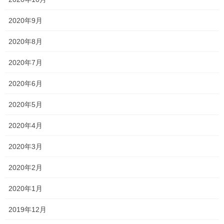
中学生や高校生はテスト間近となっております。 中学生は中間テ
ストがなかった関係で、範囲が広く大変です。 テストで点数を取
2020年9月
るには、 ●提出物を早めに仕上げること ●繰り返し何度も演習する
こと ●分からない問題や、教科の学習 […]
2020年8月
2020年7月
2026年6月9日
塾長ブログ
2020年6月
時代ですね…
2020年5月
ブログを更新しようと思うものの、なかなか手が動かず 気づけば
約二ヶ月放置という怠惰さ…笑 風のうわさでは、一昔前よりもブ
2020年4月
ログが読まれなくなっているというのを聞いたことがあります
が、 それでも、どんなことを考えているのかや […]
2020年3月
2020年2月
投
固
固
固
1
2
…
69
»
2020年1月
稿
定
定
定
ペ
ペ
ペ
の
最近の投稿
2019年12月
ー
ー
ー
ペ