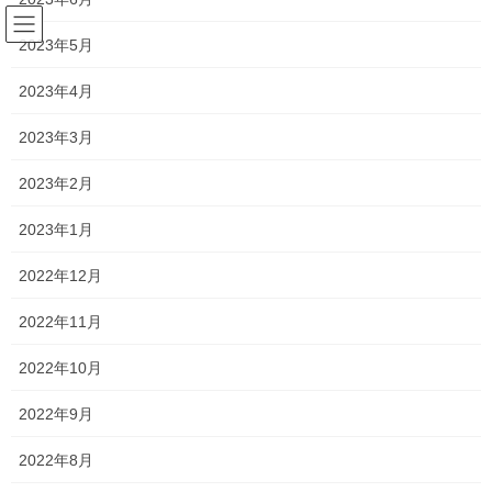
コ
ナ
ン
ビ
2023年5月
テ
ゲ
ン
ー
2023年4月
教材
ツ
シ
へ
ョ
2023年3月
ス
ン
HOME
教材
キ
に
2023年2月
ッ
移
プ
動
2023年1月
2019年5月20日
塾長ブログ
2022年12月
雑草魂
2022年11月
こんにちは、一貫塾の岡本です。 昨日は、町内の溝掃除でした！
塾周辺や、駐車場がきれいになりました！ 私も塾周辺の雑草を定
2022年10月
期的に抜いているものの、抜いても抜いてもすぐに生えてきま
す… 雑草の生命力は本当にすごい！ 「雑草 […]
2022年9月
2022年8月
最近の投稿