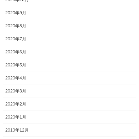
中学生や高校生はテスト間近となっております。 中学生は中間テ
ストがなかった関係で、範囲が広く大変です。 テストで点数を取
2020年9月
るには、 ●提出物を早めに仕上げること ●繰り返し何度も演習する
こと ●分からない問題や、教科の学習 […]
2020年8月
2020年7月
2026年6月9日
塾長ブログ
2020年6月
時代ですね…
2020年5月
ブログを更新しようと思うものの、なかなか手が動かず 気づけば
約二ヶ月放置という怠惰さ…笑 風のうわさでは、一昔前よりもブ
2020年4月
ログが読まれなくなっているというのを聞いたことがあります
が、 それでも、どんなことを考えているのかや […]
2020年3月
2020年2月
投
固
固
固
1
2
3
»
2020年1月
稿
定
定
定
ペ
ペ
ペ
の
最近の投稿
2019年12月
ー
ー
ー
ペ