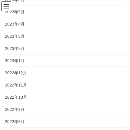
コ
ナ
ン
ビ
2023年5月
テ
ゲ
ン
ー
2023年4月
岡山操山
ツ
シ
へ
ョ
2023年3月
ス
ン
HOME
岡山操山
キ
に
2023年2月
ッ
移
プ
動
2023年1月
2026年7月24日
新着情報
2022年12月
一貫だより2026年8月
2022年11月
一貫だよりの最新号が完成いたしました。 一貫だより2026年8月
今週から本格的に夏期講習が始まりました。 外に出るのもしんど
2022年10月
いくらいの暑さではありますが、 学校のないこの長いお休みを有
意義に活用し、苦手分野の克服や、得 […]
2022年9月
2022年8月
2026年7月11日
新着情報