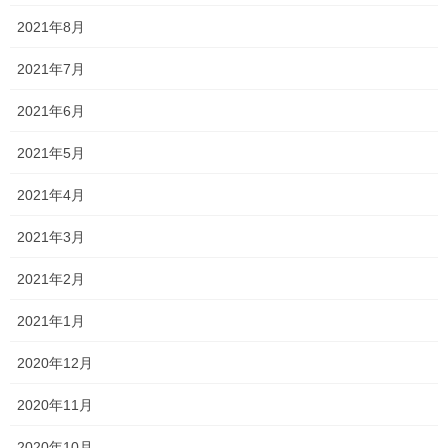
す！
2021年8月
中学生の定期テストが終了しました！ あとは、高校生だけとなり
2021年7月
ました！ そのため、私の心に余裕が出ますね笑 というのも、 中学
生の中には自主的に頑張る人もいますが、ふわふわした人もいる
2021年6月
ので管理が大変です… ただ、高校生は自 […]
2021年5月
2026年6月29日
2021年4月
塾長ブログ
一貫だより2026年7月
2021年3月
一貫だよりの最新号が完成いたしました。 一貫だより2026年7月
2021年2月
中学生や高校生はテスト間近となっております。 中学生は中間テ
ストがなかった関係で、範囲が広く大変です。 そのせいか、前々
2021年1月
から伝えていたものの、意外に提出物 […]
2020年12月
2026年6月28日
塾長ブログ
2020年11月
定期テスト対策の様子
2020年10月