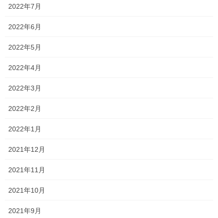
2022年7月
2026夏期講習
2022年6月
夏期講習のパンフレットが完成いたしました！ 2026期講習会パン
フレット 暑い夏をもっと熱くしませんか？！ 受講者特典もござい
2022年5月
ますので、是非ご検討ください！ 受講者特典① 夏期講習受講後 1
か月以内のご入塾で 入塾金 0 […]
2022年4月
2026年7月7日
2022年3月
塾長ブログ
2022年2月
勉強会に行ってきました！
2022年1月
今日は教材会社さん主催の勉強会に参加させていただきました！
簡単に内容を言えば、 現状の高校入試・大学入試を踏まえて、今
2021年12月
後どのように運営していけばよいか というものでした！ 小さな個
人塾で細々運営している私にはかなり難し […]
2021年11月
2026年7月4日
2021年10月
塾長ブログ
2021年9月
お問い合わせありがとうございま