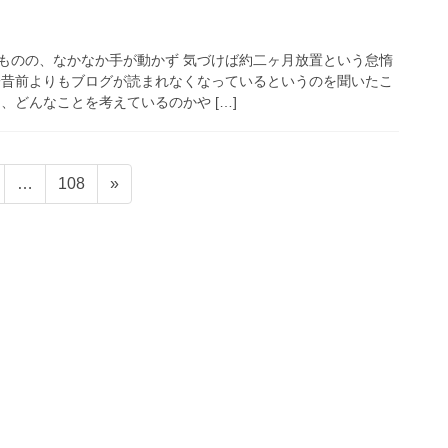
ものの、なかなか手が動かず 気づけば約二ヶ月放置という怠惰
一昔前よりもブログが読まれなくなっているというのを聞いたこ
、どんなことを考えているのかや […]
固
…
108
»
定
ペ
ー
ジ