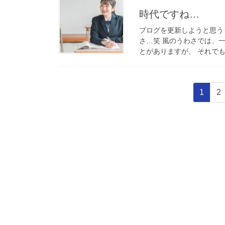
時代ですね…
ブログを更新しようと思う
さ…笑 風のうわさでは、
とがありますが、 それでも
投
固
固
1
2
稿
定
定
ペ
ペ
の
ー
ー
ペ
ジ
ジ
ー
ジ
送
り