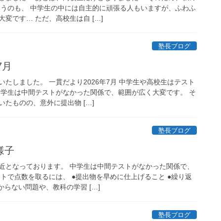
いうのも、 中学生の中には自主的に頑張る人もいますが、ふわふ
変です… ただ、高校生は自 […]
塾長ブログ
7月
たしました。 一貫だより2026年7月 中学生や高校生はテスト
中学生は中間テストがなかった関係で、範囲が広く大変です。 そ
たものの、意外に提出物 […]
塾長ブログ
様子
近となっております。 中学生は中間テストがなかった関係で、
トで点数を取るには、 ●提出物を早めに仕上げること ●繰り返
からない問題や、教科の学習 […]
塾長ブログ