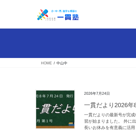
コ
ナ
ン
ビ
テ
ゲ
ン
ー
ツ
シ
へ
ョ
ス
ン
キ
に
ッ
移
HOME
中山中
プ
動
2026年7月24日
一貫だより2026年
一貫だよりの最新号が完成い
習が始まりました。 外に
長いお休みを有意義に活用し