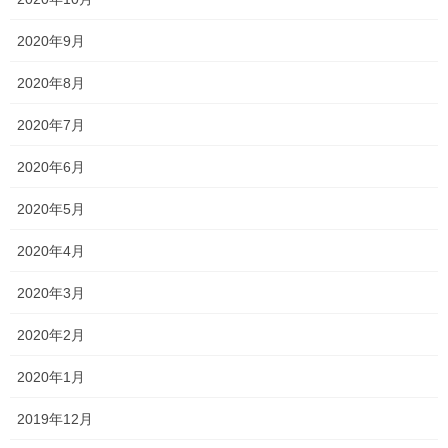
2020年9月
勉強会に行ってきました！
2020年8月
2026年7月7日
2020年7月
2020年6月
塾長ブログ
カテゴリー
サクラ咲く
テスト
テスト対策
タグ
2020年5月
一宮高校
一般入試
一貫塾
一貫塾 テスト
中山中
京山中
2020年4月
保護者面談
入試
入試 英語
入試対策
受験
合格
岡山南
岡山城東
2020年3月
岡山操山
平津小
桃丘小
横井小
無料体験
特別入試 全員合格
野谷小
2020年2月
香和中
馬屋下小
2020年1月
2019年12月
塾長ブログ
前の記事