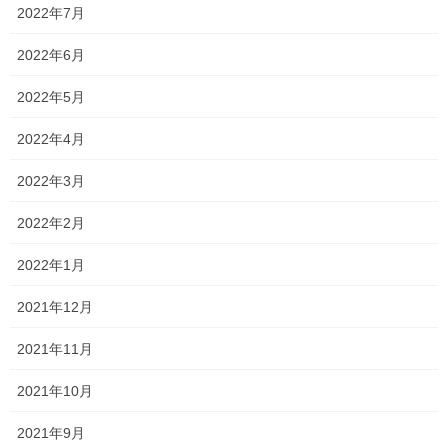
2022年7月
というのも、
2022年6月
中学生の中には自主的に頑張る人もいますが、ふわふわした人も
いるので管理が大変です…
2022年5月
ただ、高校生は自主的に頑張る人しかいないですからね！
2022年4月
さて、愚痴のような話はさておき、
2022年3月
中学生のテスト終了近辺で、数件のお問い合わせをいただいてお
2022年2月
ります！
2022年1月
近くの学区は大手塾がひしめき合い、近隣にも有名な個人塾さん
が多くあるにも関わらず、
2021年12月
私たちのような小さな個人塾に問い合わせをしてくださるのは、
2021年11月
本当に嬉しいです！
2021年10月
どれだけ対応できるか分かりませんが、可能な範囲で頑張ってい
きます！
2021年9月