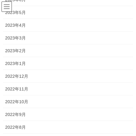
コ
ナ
ン
ビ
2023年5月
テ
ゲ
ン
ー
2023年4月
塾長ブログ
ツ
シ
へ
ョ
2023年3月
ス
ン
HOME
塾長ブログ
お問い合わせありがとうございます！
キ
に
2023年2月
ッ
移
プ
動
2026年7月4日
/ 最終更新日時 :
2026年7月4日
2023年1月
塾長ブログ
2022年12月
お問い合わせありがとうございま
2022年11月
す！
2022年10月
中学生の定期テストが終了しました！
2022年9月
あとは、高校生だけとなりました！
2022年8月
そのため、私の心に余裕が出ますね笑