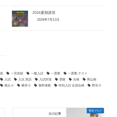
2026夏期講習
2026年7月11日
策
一宮高校
一般入試
一貫塾
一貫塾 テスト
入試
入試 英語
入試対策
受験
合格
岡山南
桃丘小
横井小
無料体験
特別入試 全員合格
野谷小
塾長ブログ
次の記事