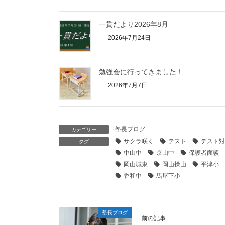
一貫だより2026年8月
2026年7月24日
勉強会に行ってきました！
2026年7月7日
塾長ブログ
カテゴリー
サクラ咲く
テスト
テスト対
タグ
中山中
京山中
保護者面談
岡山城東
岡山操山
平津小
香和中
馬屋下小
塾長ブログ
前の記事