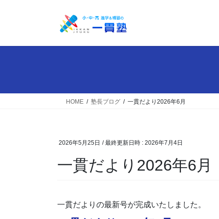
コ
ナ
ン
ビ
テ
ゲ
ン
ー
ツ
シ
へ
ョ
ス
ン
キ
に
ッ
移
HOME
塾長ブログ
一貫だより2026年6月
プ
動
2026年5月25日
/ 最終更新日時 :
2026年7月4日
一貫だより2026年6月
一貫だよりの最新号が完成いたしました。