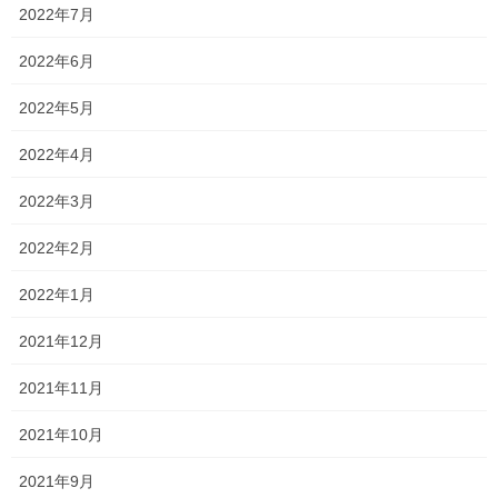
2022年7月
3.28
岡山一宮高校 理数科
(
前年2.80
)
2022年6月
1.41
岡山工業高校 機械科
(
前年1.28
)
2022年5月
2022年4月
1.66
岡山工業高校
電気科
(
前年1.03
)
2022年3月
1.91
岡山工業高校
情報技術科
(
前年1.94
)
2022年2月
1.44
岡山工業高校
化学工学科
(
前年1.41
)
2022年1月
1.50
岡山工業高校
土木科
(
前年1.59
)
2021年12月
1.63
岡山工業高校
建築科
(
前年2.03
)
2021年11月
2021年10月
1.59
岡山工業高校
デザイン科
(
前年2.41
)
2021年9月
1.78