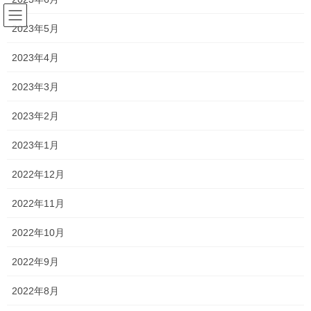
コ
ナ
ン
ビ
2023年5月
テ
ゲ
ン
ー
2023年4月
塾長ブログ
ツ
シ
へ
ョ
2023年3月
ス
ン
HOME
塾長ブログ
残りわずか…
キ
に
2023年2月
ッ
移
プ
動
2026年1月24日
/ 最終更新日時 :
2026年1月30日
2023年1月
塾長ブログ
2022年12月
残りわずか…
2022年11月
いよいよ今年もこの時期がやってきますね…
2022年10月
そう、県立高校 特別入試特別です！
2022年9月
今日は特別入試の倍率が発表されましたね！！
2022年8月
自塾が関係しそうな学校や、学科は以下の通りです。