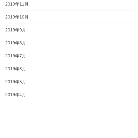
2026年3月9日
2019年11月
2019年10月
いよいよ発表されました！！
2019年9月
2026年2月27日
2019年8月
2019年7月
塾長ブログ
カテゴリー
サクラ咲く
テスト
テスト対策
タグ
2019年6月
一宮高校
一般入試 全員合格
一貫塾
一貫塾 テスト
中山中
京山中
2019年5月
保護者面談
入試
入試 英語
入試対策
受験
合格
岡山南
岡山工業
2019年4月
平津小
桃丘小
横井小
比較
無料体験
特別入試 全員合格
野谷小
香和中
馬屋下小
塾長ブログ