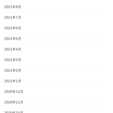
岡山東商業高校 ビジネス創造科
(
前年1.59
)
2021年8月
1.50
岡山東商業高校
情報ビジネス科
(
前年1.77
)
2021年7月
1.55
岡山南高校 商業科
(
前年1.52
)
2021年6月
1.41
2021年5月
岡山南高校
国際経済科
(
前年1.38
)
2021年4月
2.09
岡山南高校
生活創造科
(
前年1.05
)
2021年3月
1.39
東岡山工業高校 電子機械科
(
前年1.19
)
2021年2月
今年受験予定の学科、学校は昨年よりも倍率が上がっているとこ
ろが大半ですね…
2021年1月
誰も油断していないと思いますが、油断禁物です！！
2020年12月
合格通知をもらう最後の最後まで走り続けよう！
2020年11月
今年も全員合格目指して頑張ろうな！！
2020年10月