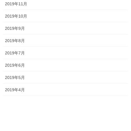
いくらい安心して生徒は受験できますし、
2019年11月
受験してくれた受験生は全員歓迎！というスタンスは変わりませ
2019年10月
んね！
2019年9月
それ以外の変更点に関しては割愛しますので、気になる方は募集
要項をご覧ください。
2019年8月
個人的には、少子化も関係あるとは思いますが、以前よりはやや
2019年7月
元気がなくなりつつある印象です
2019年6月
とはいえ、一部から怒られるかもしれませんが、
2019年5月
上のコース(学類)に行けば行くほどうまみのある学校には変わりな
いので、
2019年4月
自分にピッタリと合う学校だ！！と感じた受験生は受験をおすす
めします。
私立無償化により今後の動向がどのようになるかわかりません
が、おそらく近場にある弊塾の受験生の多くは今年も受験するこ