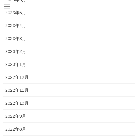
コ
ナ
ン
ビ
2023年5月
テ
ゲ
ン
ー
2023年4月
塾長ブログ
ツ
シ
へ
ョ
2023年3月
ス
ン
HOME
塾長ブログ
説明会2025 〜明誠学院高等学校〜
キ
に
2023年2月
ッ
移
プ
動
2025年9月12日
/ 最終更新日時 :
2025年9月30日
2023年1月
塾長ブログ
2022年12月
説明会2025 〜明誠学院高等学校〜
2022年11月
今日は明誠高校の説明会でした！
2022年10月
近場の私立高校なので、半数近くの塾生が受験させていただいて
2022年9月
いる学校です。
2022年8月
説明会に参加させていただくといつも思うのですが、