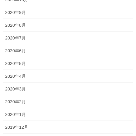
正直「なんだその名前？？」ですよね笑
まあ、わかりにくい名前というのはさておき笑
2020年9月
どうやら、今までの進学総合コースと保育・福祉コースを再編さ
2020年8月
れたものみたいです。
2020年7月
2年生から、6つの系から自分の希望や適性に応じて選択すること
ができます。
2020年6月
まあ、コース統合、新設の事情は何となく察したので仕方ないの
2020年5月
も重々わかりますが、
2020年4月
とはいえ、これにより今後の評判や、どのような進路選択につな
がるか注目させていただきます。
2020年3月
それから、兄弟姉妹入学特典・卒業生特典が新設されます。
2020年2月
卒業生の兄姉がいる、または兄姉が在籍している場合、卒業生の
2020年1月
子女は入学金が免除されるみたいです！
2019年12月
感覚的に近年、明誠を受験して不合格だった…という生徒がいな