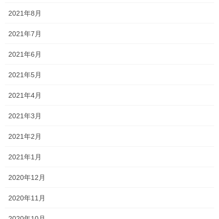
2021年8月
・得点保障制度の変更
2021年7月
・兄弟姉妹入学特典・卒業生特典の新設
2021年6月
・出願書類のデータ提出を可とする
2021年5月
の7点です。
2021年4月
進創エクスシードコース
この中で特に注目なのが、「
」の
2021年3月
新設ですかね
2021年2月
おそらく、同じ場にいた他塾の先生方はもちろん、
2021年1月
変更を知った受験生、そして保護者のみなさま
2020年12月
みんな同じ気持ちだと思います！
2020年11月
そうですよね！
2020年10月