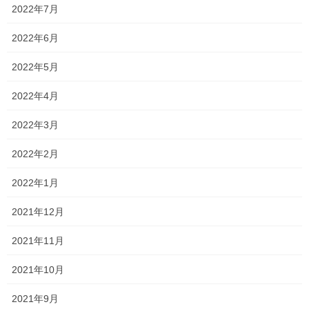
2022年7月
・スタッフの方が明るく丁寧
2022年6月
・豊富な資料の用意
2022年5月
・学校紹介等の説明が上手
・他校と比較してどうこう言いたくありませんが、それでも説明
2022年4月
会が全体的に派手
2022年3月
ですね…
2022年2月
それはさておき、昨年度との変更点は、
2022年1月
・「進創エクスシードコース」の新設
2021年12月
・専願推薦・併願推薦制度の受験科目は「グループ面接」のみ
2021年11月
・
併願推薦制度
(新情報コース)
の出願条件
(評定合計)
の変更
2021年10月
・スポーツ推薦・芸術推薦制度の
出願条件
(評定合計)
・受験科目の
2021年9月
変更