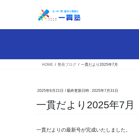
コ
ナ
ン
ビ
テ
ゲ
ン
ー
ツ
シ
へ
ョ
ス
ン
キ
に
ッ
移
HOME
塾長ブログ
一貫だより2025年7月
プ
動
2025年6月21日
/ 最終更新日時 :
2025年7月31日
一貫だより2025年7月
一貫だよりの最新号が完成いたしました。