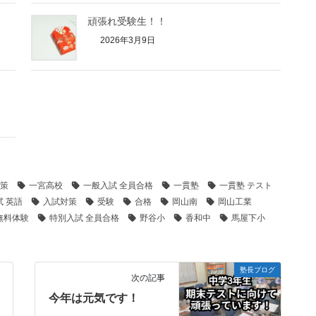
頑張れ受験生！！
2026年3月9日
策
一宮高校
一般入試 全員合格
一貫塾
一貫塾 テスト
試 英語
入試対策
受験
合格
岡山南
岡山工業
無料体験
特別入試 全員合格
野谷小
香和中
馬屋下小
塾長ブログ
次の記事
今年は元気です！