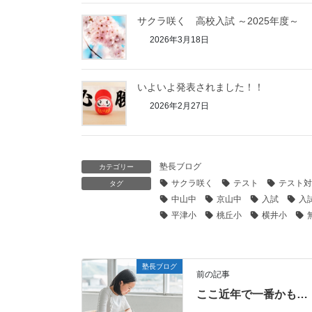
サクラ咲く 高校入試 ～2025年度～
2026年3月18日
いよいよ発表されました！！
2026年2月27日
塾長ブログ
カテゴリー
サクラ咲く
テスト
テスト対
タグ
中山中
京山中
入試
入
平津小
桃丘小
横井小
塾長ブログ
前の記事
ここ近年で一番かも…