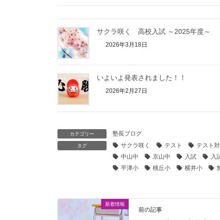
サクラ咲く 高校入試 ～2025年度～
2026年3月18日
いよいよ発表されました！！
2026年2月27日
塾長ブログ
カテゴリー
サクラ咲く
テスト
テスト対
タグ
中山中
京山中
入試
入
平津小
桃丘小
横井小
新着情報
前の記事