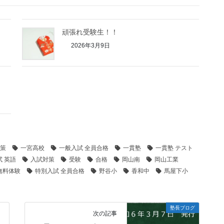
頑張れ受験生！！
2026年3月9日
策
一宮高校
一般入試 全員合格
一貫塾
一貫塾 テスト
試 英語
入試対策
受験
合格
岡山南
岡山工業
無料体験
特別入試 全員合格
野谷小
香和中
馬屋下小
塾長ブログ
次の記事