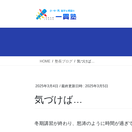
コ
ナ
ン
ビ
テ
ゲ
ン
ー
ツ
シ
へ
ョ
ス
ン
キ
に
ッ
移
HOME
塾長ブログ
気づけば…
プ
動
2025年3月4日
/ 最終更新日時 :
2025年3月5日
気づけば…
冬期講習が終わり、怒涛のように時間が過ぎ