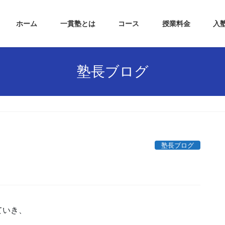
ホーム
一貫塾とは
コース
授業料金
入
塾長ブログ
塾長ブログ
ていき、