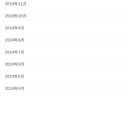
岡山南
岡山工業
平津小
桃丘小
2019年11月
横井小
無料体験
特別入試 全員合格
野谷小
香和中
馬屋下小
2019年10月
2019年9月
塾長ブログ
前の記事
2019年8月
頑張ってくれています
2019年7月
2024年10月23日
2019年6月
塾長ブログ
次の記事
2019年5月
勉強会に行ってきました！
2024年11月5日
2019年4月
最近の投稿
一貫だより2026年8月