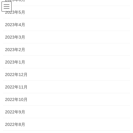
コ
ナ
ン
ビ
2023年5月
テ
ゲ
ン
ー
2023年4月
塾長ブログ
ツ
シ
へ
ョ
2023年3月
ス
ン
HOME
塾長ブログ
今年も同行させてもらいました！
キ
に
2023年2月
ッ
移
プ
動
2024年10月31日
/ 最終更新日時 :
2024年11月17日
2023年1月
塾長ブログ
2022年12月
今年も同行させてもらいました！
2022年11月
中学生も、高校生も中間テストが終わり、一息つきたいところで
2022年10月
すが、
2022年9月
気づけばもう期末まで1か月しかないという…
2022年8月
毎年この時期は本当にあっという間ですね！