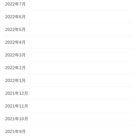
2022年7月
そして、中間テストが終わってから、今年も他塾の先生に同行さ
せていただいて学校訪問をさせてもらっています。
2022年6月
2022年5月
2022年4月
2022年3月
2022年2月
日程的に行けなかった学校もありますが、
2022年1月
今年は一宮高校、岡山工業高校、東岡山商業高校、総社南高校に
2021年12月
行ってきました。
2021年11月
新しい発見や、知っていることの再確認ができて非常にありがた
いです！
2021年10月
私一人では行動力もなく、話も上手ではないのでここまでの情報
2021年9月
をお聞きすることもできそうにないので…と言いながら、いつか