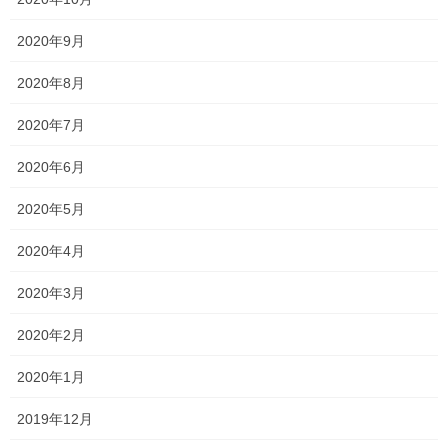
2020年9月
サクラ咲く 高校入試 ～2025年度～
2026年3月18日
2020年8月
2020年7月
頑張れ受験生！！
2026年3月9日
2020年6月
2020年5月
いよいよ発表されました！！
2020年4月
2026年2月27日
2020年3月
2020年2月
塾長ブログ
カテゴリー
サクラ咲く
テスト
テスト対策
タグ
2020年1月
一宮高校
一般入試 全員合格
一貫塾
一貫塾 テスト
中山中
京山中
入試
2019年12月
入試 英語
入試対策
受験
合格