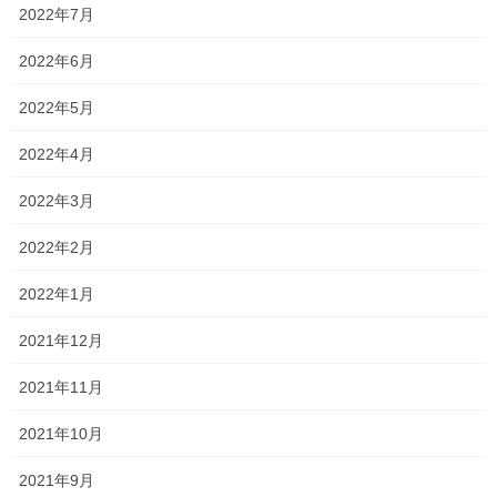
た！！(写真は撮り忘れました…)
2022年7月
内容は、「企業がどんなスキルを持った人材を求めているか」と
2022年6月
いうものでした。
2022年5月
詳細をここで書くことはできないのが心苦しいですが…
2022年4月
簡単に言えば、
2022年3月
時代が変わり、高学歴(一般的に偏差値の高いといわれる大学)に通
っている学生でも就職活動は苦戦しているみたいです…
2022年2月
そんな中で、どんな学生が求められているかを教えてくださいま
2022年1月
した！
2021年12月
大学生向けのお話だったものの、塾として、そして小中高生にも
関係する内容だったので、
2021年11月
とてもおもしろい内容でした！！
2021年10月
参加させてくださり、誠にありがとうございました！！
2021年9月