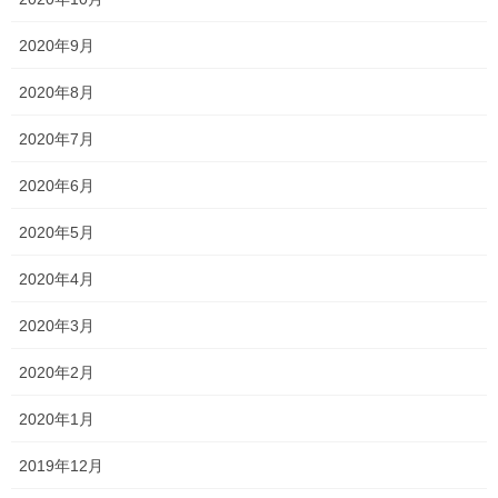
何か調子いいかもしれない！？
2020年9月
2024年9月6日
2020年8月
説明会2024 〜就実高校〜
2020年7月
2024年8月31日
2020年6月
2020年5月
塾長ブログ
カテゴリー
サクラ咲く
テスト
テスト対策
タグ
2020年4月
一宮高校
一般入試 全員合格
一貫塾
一貫塾 テスト
中山中
京山中
入試
2020年3月
入試 英語
入試対策
受験
合格
2020年2月
岡山南
岡山工業
平津小
新年度
桃丘小
横井小
無料体験
2020年1月
特別入試 全員合格
野谷小
香和中
馬屋下小
2019年12月