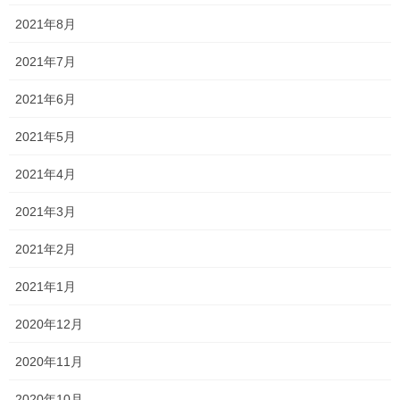
興味のある人はお話をさせていただきますので、是非聞きにきて
くださいね！
2021年8月
2021年7月
Follow me!
2021年6月
2021年5月
2021年4月
Threads
X
LINE
2021年3月
2021年2月
オススメ記事
2021年1月
2020年12月
説明会2024 〜明誠学院高等学校〜
2024年9月12日
2020年11月
2020年10月