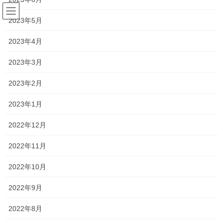
コ
ナ
ン
ビ
2023年5月
テ
ゲ
ン
ー
2023年4月
塾長ブログ
ツ
シ
へ
ョ
2023年3月
ス
ン
HOME
塾長ブログ
勉強会に行ってきました！
キ
に
2023年2月
ッ
移
プ
動
2024年7月18日
/ 最終更新日時 :
2024年8月29日
2023年1月
塾長ブログ
2022年12月
勉強会に行ってきました！
2022年11月
昨日の午前中は、岡山理科大学さんにお邪魔して勉強会に参加さ
2022年10月
せていただいていました！
2022年9月
大学は本当にきれいでした！！
2022年8月
また、天気がよかったこともあり、最上階からの景色は最高でし