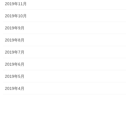
塾長ブログ
前の記事
2019年11月
コミュニケーション能力を磨き
2019年10月
たいです…
2024年4月24日
2019年9月
塾長ブログ
次の記事
2019年8月
きれいな学校でした！
2019年7月
2024年5月14日
2019年6月
2019年5月
最近の投稿
2019年4月
一貫だより2026年8月
2026年7月24日
2026夏期講習