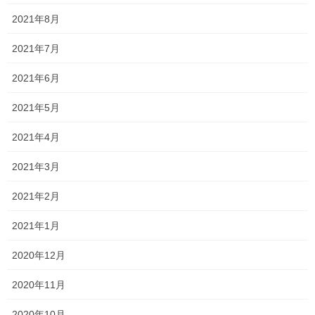
うに高得点目指して頑張ってい きましょう。
2021年8月
2021年7月
Follow me!
2021年6月
2021年5月
2021年4月
Threads
X
LINE
2021年3月
2021年2月
オススメ記事
2021年1月
説明会2024 〜明誠学院高等学校〜
2020年12月
2024年9月12日
2020年11月
何か調子いいかもしれない！？
2020年10月