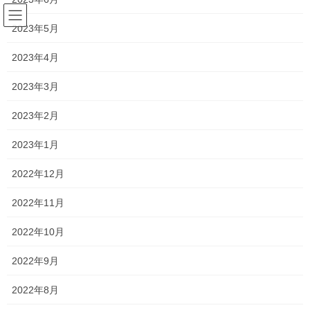
コ
ナ
ン
ビ
2023年5月
テ
ゲ
ン
ー
2023年4月
塾長ブログ
ツ
シ
へ
ョ
2023年3月
ス
ン
HOME
塾長ブログ
一貫だより2024年5月
キ
に
2023年2月
ッ
移
プ
動
2024年5月1日
/ 最終更新日時 :
2024年7月1日
2023年1月
塾長ブログ
2022年12月
一貫だより2024年5月
2022年11月
一貫だよりの最新号が完成いたしました。
2022年10月
一貫だより2024年5月
2022年9月
2022年8月
新しい学年、新しい学校での生活に少し疲れてしまっている人も
いるみたいですが、