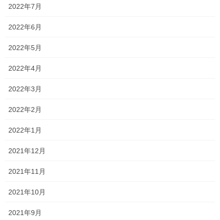
2022年7月
ゴールデンウイークで少し でも体力を回復させ、楽しい連休をお
2022年6月
過ごしください。
2022年5月
さて、ゴールデンウイークが終了すれば、高校生は定期考査 が目
前となります。
2022年4月
特に、高校 1 年生は高校生になって初めての定期考査となりま
2022年3月
す。
2022年2月
範囲が比較的狭く、簡単な 内容を学習しているため油断している
かもしれません。
2022年1月
しかし、中学生の頃よりも進度が早い上に、
2021年12月
今学習している 内容をおざなりにしていては、今後の学習に大き
く影響を及ぼします。
2021年11月
また、高校生は一度つまずくと修正するのに とても大変です。
2021年10月
初めての定期考査だからこそ、よいスタートダッシュが切れるよ
2021年9月