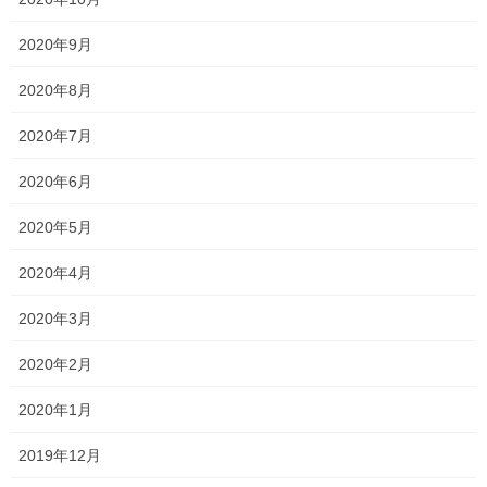
2024年9月6日
2020年9月
2020年8月
説明会2024 〜就実高校〜
2024年8月31日
2020年7月
2020年6月
塾長ブログ
カテゴリー
2020年5月
サクラ咲く
テスト
テスト対策
タグ
一宮高校
一般入試 全員合格
一貫塾
2020年4月
一貫塾 テスト
中山中
京山中
入試
入試 英語
入試対策
受験
合格
2020年3月
岡山南
岡山工業
平津小
新年度
2020年2月
桃丘小
横井小
無料体験
特別入試 全員合格
野谷小
香和中
2020年1月
馬屋下小
2019年12月