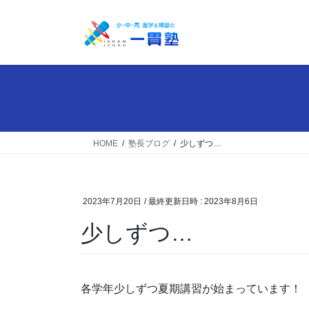
コ
ナ
ン
ビ
テ
ゲ
ン
ー
ツ
シ
へ
ョ
ス
ン
キ
に
ッ
移
HOME
塾長ブログ
少しずつ…
プ
動
2023年7月20日
/ 最終更新日時 :
2023年8月6日
少しずつ…
各学年少しずつ夏期講習が始まっています！