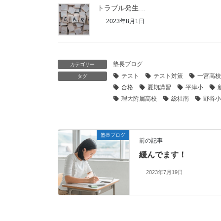
トラブル発生…
2023年8月1日
塾長ブログ
カテゴリー
テスト
テスト対策
一宮高校
タグ
合格
夏期講習
平津小
理大附属高校
総社南
野谷小
塾長ブログ
前の記事
緩んでます！
2023年7月19日