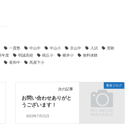
一貫塾
中山中
中山小
京山中
入試
受験
新年度
明誠高校
桃丘小
横井小
無料体験
香和中
馬屋下小
塾長ブログ
次の記事
お問い合わせありがと
うございます！
2023年7月21日