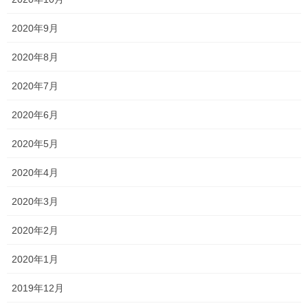
2023年8月8日
2020年9月
スクールフェスタ
2020年8月
2023年8月6日
2020年7月
2020年6月
トラブル発生…
2023年8月1日
2020年5月
2020年4月
塾長ブログ
カテゴリー
2020年3月
テスト
テスト対策
一宮高校
一貫塾
タグ
中山中
中山小
京山中
入試
受験
2020年2月
合格
平津小
新年度
明誠高校
桃丘小
横井小
無料体験
理大附属高校
2020年1月
総社南
野谷小
香和中
馬屋下小
2019年12月