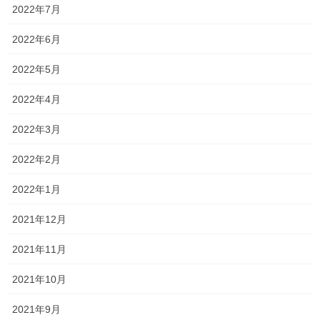
2022年7月
また、何となくこの学年は数学の調子がよさそうですね！
2022年6月
学校で本格的に授業が始まる前に、この調子でガンガン予習を頑
張ろうね！！
2022年5月
高校生は基礎から文法を指導しました
2022年4月
英語が得意な人が多いので、中学生時代同様に英語を得意科目に
2022年3月
して、
2022年2月
難しくなる数学をしっかり頑張りましょう！！
2022年1月
まずは・・・
2021年12月
早く宿題を終わらせてー！！遊びすぎやー！！笑
大変なことになると伝え続けているのに…
2021年11月
予習をガンガンして演習に励んでいる人もいますよ！！
2021年10月
高校生になって成績が…とならないように頑張ろう！！
2021年9月