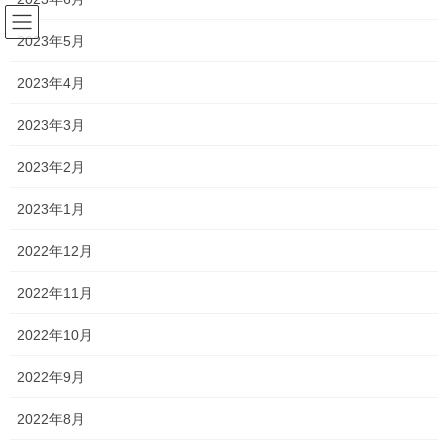
コ
ナ
ン
ビ
2023年5月
テ
ゲ
ン
ー
2023年4月
塾長ブログ
ツ
シ
へ
ョ
2023年3月
ス
ン
HOME
塾長ブログ
授業は楽しい！！
キ
に
2023年2月
ッ
移
プ
動
2023年4月7日
/ 最終更新日時 :
2023年5月9日
2023年1月
塾長ブログ
2022年12月
授業は楽しい！！
2022年11月
今日は中学1年生と数学、高校1,2年生と英語の授業をしまし
2022年10月
た！！
2022年9月
中1は算数が苦手な人もいましたが、ご家庭でかなり声をかえてく
ださり、宿題にもご協力していただいたおかげか、着実に出来る
2022年8月
ようになってきている人もいます！！