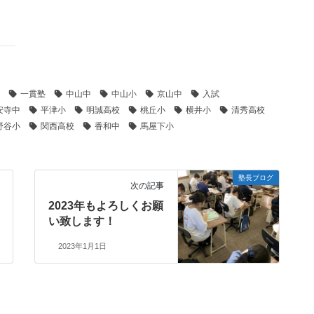
一貫塾
中山中
中山小
京山中
入試
安寺中
平津小
明誠高校
桃丘小
横井小
清秀高校
野谷小
関西高校
香和中
馬屋下小
塾長ブログ
次の記事
2023年もよろしくお願
い致します！
2023年1月1日