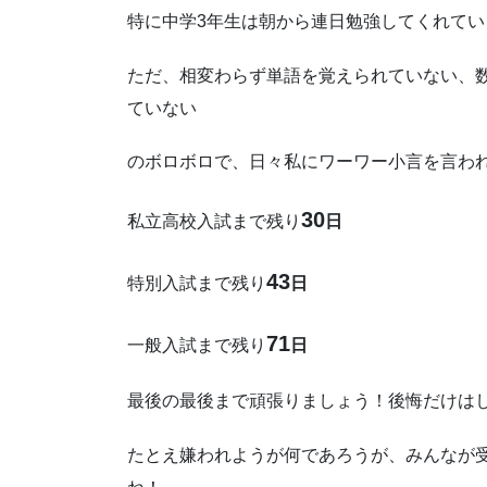
特に中学3年生は朝から連日勉強してくれてい
ただ、相変わらず単語を覚えられていない、
ていない
のボロボロで、日々私にワーワー小言を言わ
30
私立高校入試まで残り
日
43
特別入試まで残り
日
71
一般入試まで残り
日
最後の最後まで頑張りましょう！後悔だけは
たとえ嫌われようが何であろうが、みんなが