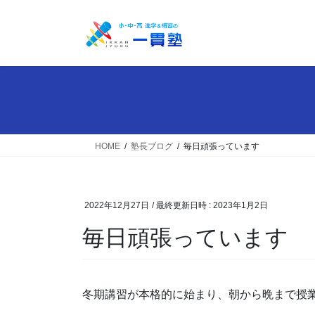
コ
ナ
ン
ビ
テ
ゲ
ン
ー
ツ
シ
へ
ョ
ス
ン
キ
に
ッ
移
HOME
塾長ブログ
毎日頑張っています
プ
動
2022年12月27日
/ 最終更新日時 :
2023年1月2日
毎日頑張っています
冬期講習が本格的に始まり、朝から晩まで授