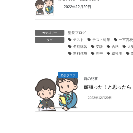
2022年12月20日
塾長ブログ
カテゴリー
テスト
テスト対策
一宮高校
タグ
冬期講習
受験
合格
大
無料体験
理中
総社南
塾長ブログ
前の記事
頑張った！と思ったら
2022年12月20日