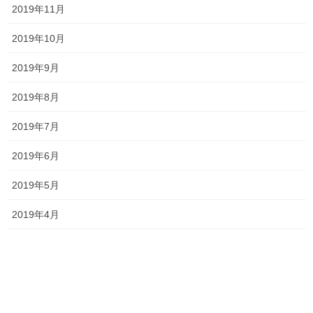
2019年11月
塾長ブログ
カテゴリー
2019年10月
テスト
一宮高校
一貫塾
中山中
タグ
中山小
京山中
入試
冬期講習
2019年9月
受験
合格
大安寺中
平津小
2019年8月
明誠高校
桃丘小
横井小
清秀高校
無料体験
理中
総社南
野谷小
2019年7月
関西高校
香和中
馬屋下小
2019年6月
新着情報
前の記事
2019年5月
一貫だより2022年11月vol.2
2019年4月
2022年11月17日
塾長ブログ
次の記事
数学専門塾…⁇
2022年11月21日