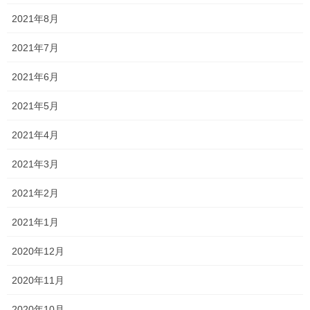
をマネして練習しましたか？
2021年8月
練習もせずに「書き方が分からんもん！」と諦めることは絶対に
2021年7月
やめましょう！！
2021年6月
分からなくても前向きに解こうとするか否かで今後の成績も変わ
ってきます！
2021年5月
まあ、まずは式を書くことから始めましょう！
2021年4月
式すら書かずに筆算だけ書いて問題を解いている人が多すぎま
2021年3月
す！
今のうちにその癖を直しておかないと、中学生になったときに本
2021年2月
当に大変ですよ…
2021年1月
2020年12月
Follow me!
2020年11月
2020年10月