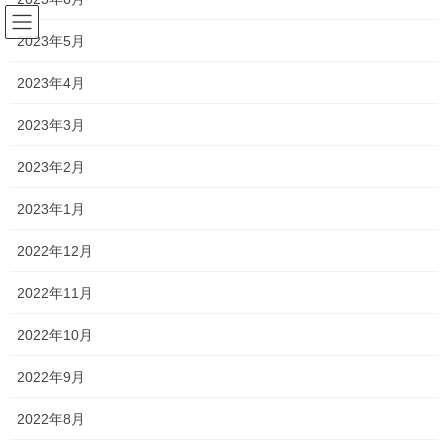
コ
ナ
ン
ビ
2023年5月
テ
ゲ
ン
ー
2023年4月
塾長ブログ
ツ
シ
へ
ョ
2023年3月
ス
ン
HOME
塾長ブログ
小学生も猛者が揃っています！
キ
に
2023年2月
ッ
移
プ
動
2022年11月18日
/ 最終更新日時 :
2022年12月2日
2023年1月
塾長ブログ
2022年12月
小学生も猛者が揃っています！
2022年11月
小学生を指導していると、国語や算数の文章問題で苦戦している
2022年10月
人が多いです
2022年9月
値段の違いを質問されているのに足し算をする人
2022年8月
いくつ足らないか、という問題で目に入る数字を闇雲に計算する