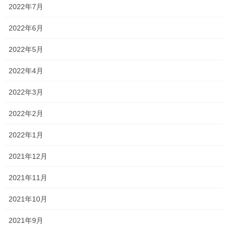
人
2022年7月
本文中から抜き出しなさい という問題なのに、本文と同じように
2022年6月
書けていないことが多い人
2022年5月
理由を聞かれていないのに、何故か文末が「から」で終わってい
る人
2022年4月
分からない問題にぶつかったときほど、式や、絵、線分図を書い
2022年3月
て解かなければならないのに、
2022年2月
何も書かずにボーッとして、挙句「分からんから教えて」と言っ
てくる人の多いこと…笑
2022年1月
分からなくてもいいですし、間違えていてもいいので、
2021年12月
せめて式や、図、線分図などを書いて解くようにしましょう！
2021年11月
これを言うと「書き方が分からんもん！」とよく言われるのです
2021年10月
が、
2021年9月
前のページなどを振り返りながら、私や学校の先生が書いたもの