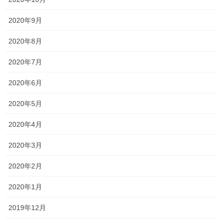
テスト
一宮高校
一貫塾
中山中
タグ
中山小
中間
京山中
入試
受験
2020年9月
合格
大安寺中
平津小
明誠高校
2020年8月
桃丘小
横井小
清秀高校
理中
総社南
野谷小
関西高校
香和中
2020年7月
馬屋下小
2020年6月
塾長ブログ
2020年5月
前の記事
貼り替え終了しました！
2020年4月
2022年5月8日
2020年3月
塾長ブログ
次の記事
2020年2月
適性検査分析会！
2020年1月
2022年5月10日
2019年12月