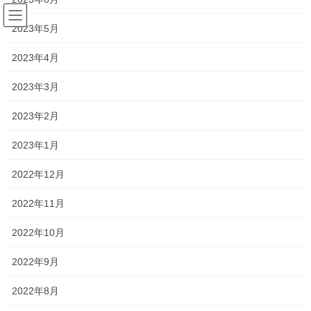
コ
ナ
ン
ビ
2023年5月
テ
ゲ
ン
ー
2023年4月
塾長ブログ
ツ
シ
へ
ョ
2023年3月
ス
ン
HOME
塾長ブログ
中間テストが迫ってきた！
キ
に
2023年2月
ッ
移
プ
動
2022年5月9日
/ 最終更新日時 :
2022年5月10日
2023年1月
塾長ブログ
2022年12月
中間テストが迫ってきた！
2022年11月
楽しかったゴールデンウイークも終了し、間もなく中間テストで
2022年10月
すね！
2022年9月
高校生は1週間前の人が多いですね
2022年8月
中学生は中間テストのある人や、自己診断テストがある人、何も