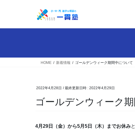
コ
ナ
ン
ビ
テ
ゲ
ン
ー
ツ
シ
へ
ョ
ス
ン
キ
に
ッ
移
HOME
新着情報
ゴールデンウィーク期間中について
プ
動
2022年4月28日
/ 最終更新日時 :
2022年4月29日
ゴールデンウィーク期
4月29日（金）から5月5日（木）までお休み