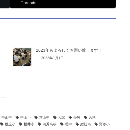
Threads
2023年もよろしくお願い致します！
2023年1月1日
中山中
中山小
京山中
入試
受験
合格
桃丘小
横井小
清秀高校
理中
総社南
野谷小