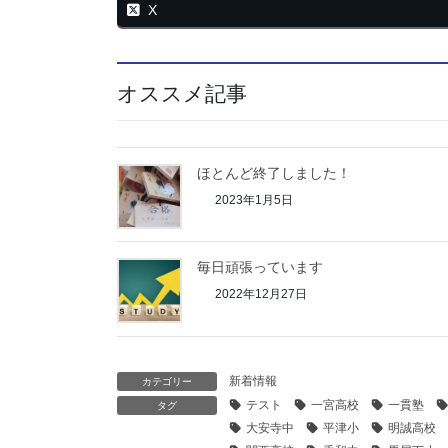
X
オススメ記事
ほとんど終了しました！
2023年1月5日
毎日頑張っています
2022年12月27日
新着情報
カテゴリー
テスト
一宮高校
一貫塾
タグ
大安寺中
平津小
明誠高校