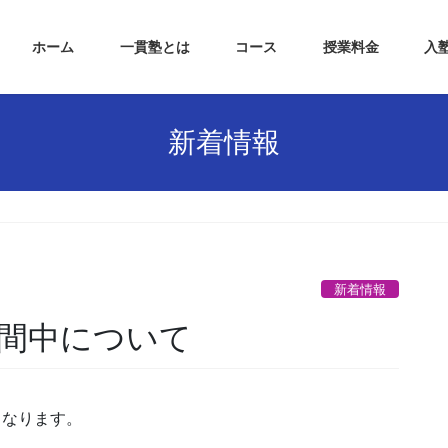
ホーム
一貫塾とは
コース
授業料金
入
新着情報
新着情報
間中について
となります。