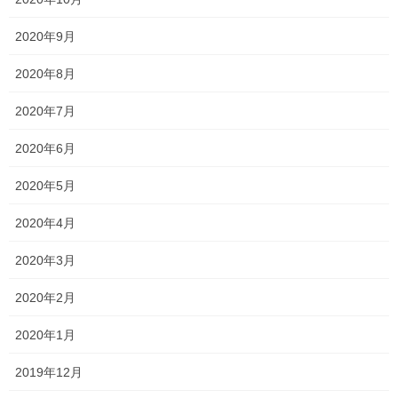
オススメ記事
2020年9月
2020年8月
平成・・・？？
2023年4月6日
2020年7月
2020年6月
今年も手強い！！
2023年4月4日
2020年5月
2020年4月
今年度もよろしくお願いします！！
2020年3月
2023年4月3日
2020年2月
2020年1月
塾長ブログ
カテゴリー
テスト
一宮高校
一貫塾
中山中
タグ
2019年12月
中山小
京山中
入試
受験
平津小