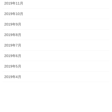
明誠高校
桃丘小
横井小
清秀高校
2019年11月
理中
総社南
野谷小
関西高校
香和中
馬屋下小
2019年10月
2019年9月
塾長ブログ
前の記事
2019年8月
出来るようになってくれて嬉し
いです！
2019年7月
2021年9月27日
2019年6月
塾長ブログ
次の記事
2019年5月
多数のご参加ありがとうござい
ました！
2019年4月
2021年10月4日
最近の投稿
一貫だより2026年8月