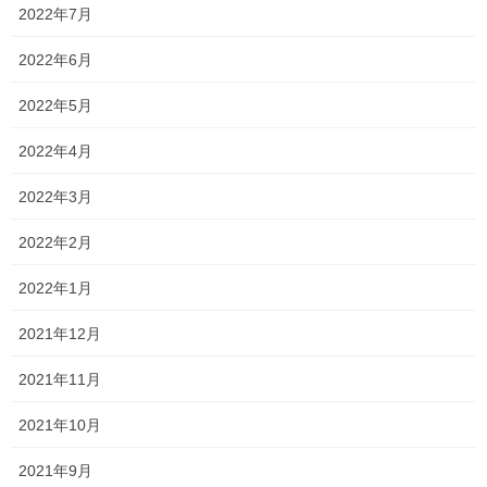
友だちと切磋琢磨しながら、
2022年7月
ときに分からない箇所を教え合ったり、
2022年6月
ときに一緒に悩んだり、
2022年5月
ときに疲れたからと休憩で喋ったり笑
2022年4月
まあ、でも家で勉強するよりも確実に頑張って勉強していたので
2022年3月
はないでしょうか？！
2022年2月
上手く塾を活用していただけたらと思います！
もちろん、家で勉強できる人は家で勉強すればいいですし、
2022年1月
家で勉強できない人は是非勉強しに来てください！
2021年12月
可能な範囲にはなりますが、時間があれば質問受けや、プリント
2021年11月
を用意するので！
2021年10月
こうして塾に来て勉強するのも、彼ら、彼女たちからすると去年
の中3の影響が大きいでしょうね！
2021年9月