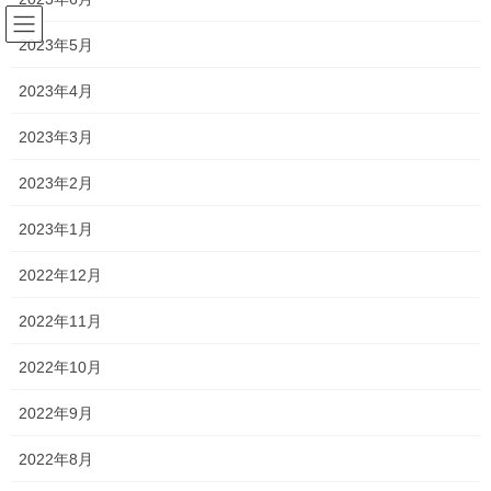
コ
ナ
ン
ビ
2023年5月
テ
ゲ
ン
ー
2023年4月
塾長ブログ
ツ
シ
へ
ョ
2023年3月
ス
ン
HOME
塾長ブログ
受け継がれていきます！
キ
に
2023年2月
ッ
移
プ
動
2021年9月30日
/ 最終更新日時 :
2021年10月13日
2023年1月
塾長ブログ
2022年12月
受け継がれていきます！
2022年11月
今日は中3が早くから塾に来て、遅くまで残って自習をしていまし
2022年10月
た！
2022年9月
夏休みが終わってから、このように授業前に早く来たり、残って
勉強したりなど、少しずつ頑張っている人が増えました！
2022年8月