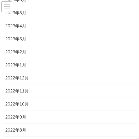
コ
ナ
ン
ビ
2023年5月
テ
ゲ
ン
ー
2023年4月
新着情報
ツ
シ
へ
ョ
2023年3月
ス
ン
HOME
新着情報
一貫だより2021年9月vol.2
キ
に
2023年2月
ッ
移
プ
動
2021年9月22日
/ 最終更新日時 :
2021年9月22日
2023年1月
新着情報
2022年12月
一貫だより2021年9月vol.2
2022年11月
夏休みが終了し、学校では本格的に2学期が始まっています。
2022年10月
中学3年生は、修学旅行が中止となり、どこか物足りない学校生活
2022年9月
を送っていることと思います。
2022年8月
とはいえ、ほとんどの人が部活を引退したこともあり、勉強に集