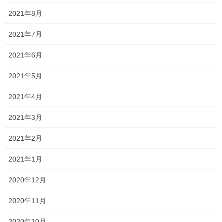
2021年8月
平成・・・？？
2021年7月
2023年4月6日
2021年6月
今年も手強い！！
2021年5月
2023年4月4日
2021年4月
2021年3月
今年度もよろしくお願いします！！
2023年4月3日
2021年2月
2021年1月
新着情報
カテゴリー
2020年12月
テスト
一宮高校
一貫塾
中山中
タグ
中山小
京山中
入試
受験
平津小
2020年11月
明誠高校
桃丘小
横井小
清秀高校
理中
総社南
野谷小
関西高校
2020年10月