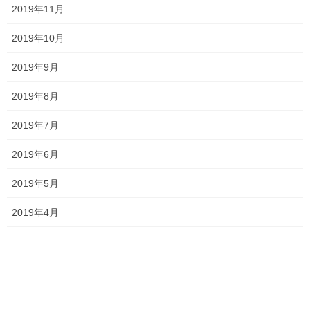
2026夏期講習
2019年11月
2026年7月11日
2019年10月
2019年9月
勉強会に行ってきました！
2026年7月7日
2019年8月
2019年7月
塾長ブログ
カテゴリー
2019年6月
おいでやす小田さん
テスト
一宮高校
タグ
一貫塾
中山中
中山小
京山中
2019年5月
入試
受験
就実高校
岡山南高校
平津小
明誠高校
桃丘小
横井小
2019年4月
清秀高校
総社南
野谷小
関西高校
香和中
馬屋下小
塾長ブログ
前の記事