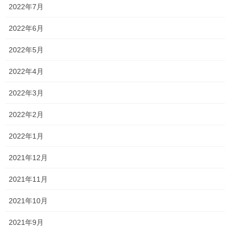
事実、今年度は火曜日の小学生がかなりしんどい！！
2022年7月
個別指導とはいえ、複数の学年が混じり、レベルもややばらつき
2022年6月
があります。
2022年5月
そのため、授業時間でどうすれば上手く指導できるかを常に考え
ながら各々に対応していたので、
2022年4月
あっという間に授業時間が終わりました！
2022年3月
かなり重労働ですが、少しでも来てくれている子たちの身になる
2022年2月
ように頑張ります！
2022年1月
・・・とはいえ、どうしても厳しい場合にはご相談させてくださ
い(笑)
2021年12月
それから、「いつか言われることがあるかもしれない」と、自分
2021年11月
でも思っていたのですが、
2021年10月
本日とうとう中学生に、
2021年9月
「先生って、『おいでやす小田』さんに雰囲気似てない？！」