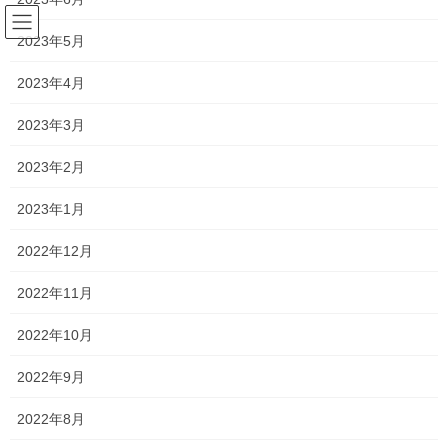
コ
ナ
ン
ビ
2023年5月
テ
ゲ
ン
ー
2023年4月
塾長ブログ
ツ
シ
へ
ョ
2023年3月
ス
ン
HOME
塾長ブログ
あの人に似ている
キ
に
2023年2月
ッ
移
プ
動
2021年4月6日
/ 最終更新日時 :
2021年4月7日
2023年1月
塾長ブログ
2022年12月
あの人に似ている
2022年11月
どの曜日であっても疲れ具合に差があってはいけないのは分かっ
2022年10月
ているのですが、
2022年9月
とはいえ、人数的なことや、コマの関係などを踏まえると正直あ
りますよね・・・
2022年8月