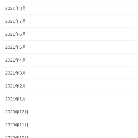
と、言われてしまいました！(笑)
2021年8月
まあ、何となく顔も似ていますし、メガネをかけているのが大き
2021年7月
いですかね？？
2021年6月
そういわれてみれば、ツッコミ方もどことなく似ているような気
がします(笑)
2021年5月
面談の際などに授業の感想を保護者の皆さまにお聞きすると、
2021年4月
芸人さんみたいで授業が楽しいみたいですよ！
2021年3月
と言われることもありますし！笑
2021年2月
お笑いが好きなので嬉しい限りですが、プロの芸人さんの話しの
上手さには到底及びませんからね汗
2021年1月
プロの芸人さんのように授業の導入や、話のテンポ、声の抑揚の
2020年12月
つけかたなどの上手い、活舌のいい講師になれるように頑張りま
す！
2020年11月
まあ、新年度が始まったばかりなので、たまにはこんな緩い内容
2020年10月