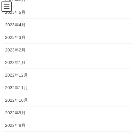
コ
ナ
ン
ビ
2023年5月
テ
ゲ
ン
ー
2023年4月
塾長ブログ
ツ
シ
へ
ョ
2023年3月
ス
ン
HOME
塾長ブログ
違和感・・・
キ
に
2023年2月
ッ
移
プ
動
2020年5月22日
/ 最終更新日時 :
2021年1月10日
2023年1月
塾長ブログ
2022年12月
違和感・・・
2022年11月
昨日中学生に行事の変更や、テストの日程がどうなるのかを確認
2022年10月
したところ、
2022年9月
期末テストが例年よりも約3週間程度遅い実施になるとのことで
す…
2022年8月