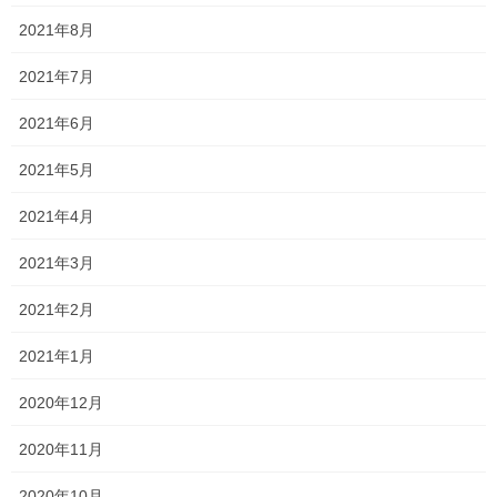
Threads
X
LINE
2021年8月
2021年7月
オススメ記事
2021年6月
2021年5月
一貫だより 2020年7月 vol.1
2020年7月15日
2021年4月
頑張っています！
2021年3月
2020年7月14日
2021年2月
微妙な感じ・・・
2020年7月13日
2021年1月
2020年12月
塾長ブログ
カテゴリー
テスト
一宮高校
一貫塾
中山中
タグ
2020年11月
京山中
入試
受験
就実高校
岡山市北区
総社南
関西高校
香和中
2020年10月