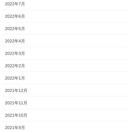
さらに、
夏休みもかなり削られるみたいです！
2022年7月
当たり前と言われればそうかもしれませんが、例年と大きく異な
2022年6月
っているので、かなり違和感がありますね…
2022年5月
また、学校の進度も例年と異なってくると思いますので、正直や
りにくいのは否めないです…
2022年4月
とはいえ、私たちとしては学校のペースや、生徒の理解力を例年
2022年3月
以上に確認しながら、入試や定期考査で少しでもいい結果になる
ように指導していきたいと思います！！
2022年2月
大変な状況下ではありますが、ともに頑張っていきましょう！！
2022年1月
2021年12月
Follow me!
2021年11月
2021年10月
2021年9月