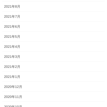
す！
2021年8月
中学生の定期テストが終了しました！ あとは、高校生だけとなり
2021年7月
ました！ そのため、私の心に余裕が出ますね笑 というのも、 中学
生の中には自主的に頑張る人もいますが、ふわふわした人もいる
2021年6月
ので管理が大変です… ただ、高校生は自 […]
2021年5月
2026年6月29日
2021年4月
塾長ブログ
一貫だより2026年7月
2021年3月
一貫だよりの最新号が完成いたしました。 一貫だより2026年7月
2021年2月
中学生や高校生はテスト間近となっております。 中学生は中間テ
ストがなかった関係で、範囲が広く大変です。 そのせいか、前々
2021年1月
から伝えていたものの、意外に提出物 […]
2020年12月
2026年6月28日
塾長ブログ
2020年11月
定期テスト対策の様子
2020年10月