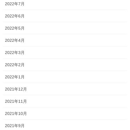
2022年7月
2026夏期講習
2022年6月
夏期講習のパンフレットが完成いたしました！ 2026期講習会パン
フレット 暑い夏をもっと熱くしませんか？！ 受講者特典もござい
2022年5月
ますので、是非ご検討ください！ 受講者特典① 夏期講習受講後 1
か月以内のご入塾で 入塾金 0 […]
2022年4月
2026年7月7日
2022年3月
塾長ブログ
2022年2月
勉強会に行ってきました！
2022年1月
今日は教材会社さん主催の勉強会に参加させていただきました！
簡単に内容を言えば、 現状の高校入試・大学入試を踏まえて、今
2021年12月
後どのように運営していけばよいか というものでした！ 小さな個
人塾で細々運営している私にはかなり難し […]
2021年11月
2026年7月4日
2021年10月
塾長ブログ
2021年9月
お問い合わせありがとうございま