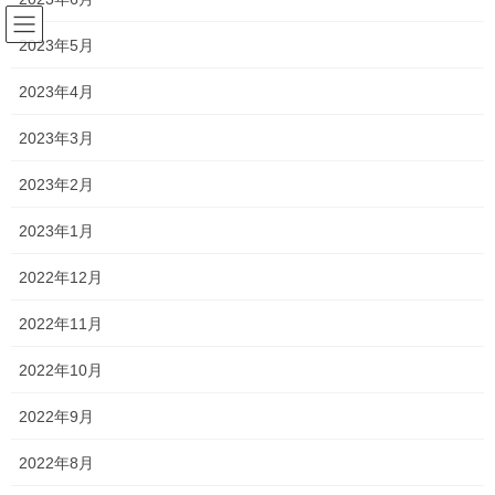
コ
ナ
ン
ビ
2023年5月
テ
ゲ
ン
ー
2023年4月
平津小
ツ
シ
へ
ョ
2023年3月
ス
ン
HOME
平津小
キ
に
2023年2月
ッ
移
プ
動
2023年1月
2026年7月24日
新着情報
2022年12月
一貫だより2026年8月
2022年11月
一貫だよりの最新号が完成いたしました。 一貫だより2026年8月
今週から本格的に夏期講習が始まりました。 外に出るのもしんど
2022年10月
いくらいの暑さではありますが、 学校のないこの長いお休みを有
意義に活用し、苦手分野の克服や、得 […]
2022年9月
2022年8月
2026年7月11日
新着情報