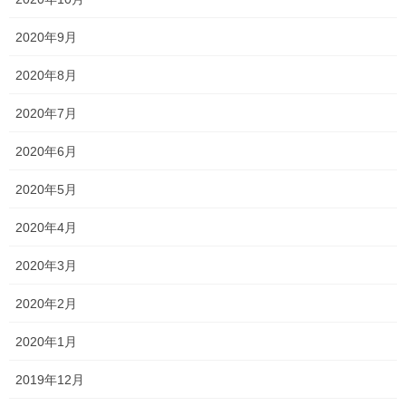
中学生や高校生はテスト間近となっております。 中学生は中間テ
ストがなかった関係で、範囲が広く大変です。 テストで点数を取
2020年9月
るには、 ●提出物を早めに仕上げること ●繰り返し何度も演習する
こと ●分からない問題や、教科の学習 […]
2020年8月
2020年7月
2026年6月9日
塾長ブログ
2020年6月
時代ですね…
2020年5月
ブログを更新しようと思うものの、なかなか手が動かず 気づけば
約二ヶ月放置という怠惰さ…笑 風のうわさでは、一昔前よりもブ
2020年4月
ログが読まれなくなっているというのを聞いたことがあります
が、 それでも、どんなことを考えているのかや […]
2020年3月
2020年2月
投
固
固
固
1
2
…
69
»
2020年1月
稿
定
定
定
ペ
ペ
ペ
の
最近の投稿
2019年12月
ー
ー
ー
ペ