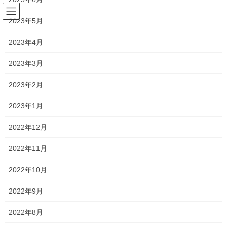
コ
ナ
ン
ビ
2023年5月
テ
ゲ
ン
ー
2023年4月
受験
ツ
シ
へ
ョ
2023年3月
ス
ン
HOME
受験
キ
に
2023年2月
ッ
移
プ
動
2023年1月
2026年7月24日
新着情報
2022年12月
一貫だより2026年8月
2022年11月
一貫だよりの最新号が完成いたしました。 一貫だより2026年8月
今週から本格的に夏期講習が始まりました。 外に出るのもしんど
2022年10月
いくらいの暑さではありますが、 学校のないこの長いお休みを有
意義に活用し、苦手分野の克服や、得 […]
2022年9月
2022年8月
2026年7月11日
新着情報