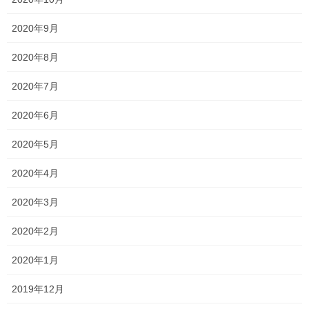
中学生や高校生はテスト間近となっております。 中学生は中間テ
ストがなかった関係で、範囲が広く大変です。 テストで点数を取
2020年9月
るには、 ●提出物を早めに仕上げること ●繰り返し何度も演習する
こと ●分からない問題や、教科の学習 […]
2020年8月
2020年7月
2026年6月9日
塾長ブログ
2020年6月
時代ですね…
2020年5月
ブログを更新しようと思うものの、なかなか手が動かず 気づけば
約二ヶ月放置という怠惰さ…笑 風のうわさでは、一昔前よりもブ
2020年4月
ログが読まれなくなっているというのを聞いたことがあります
が、 それでも、どんなことを考えているのかや […]
2020年3月
2020年2月
投
固
固
固
1
2
…
107
»
2020年1月
稿
定
定
定
ペ
ペ
ペ
の
最近の投稿
2019年12月
ー
ー
ー
ペ