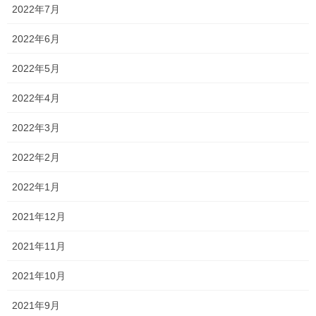
2022年7月
2026夏期講習
2022年6月
夏期講習のパンフレットが完成いたしました！ 2026期講習会パン
フレット 暑い夏をもっと熱くしませんか？！ 受講者特典もござい
2022年5月
ますので、是非ご検討ください！ 受講者特典① 夏期講習受講後 1
か月以内のご入塾で 入塾金 0 […]
2022年4月
2026年7月7日
2022年3月
塾長ブログ
2022年2月
勉強会に行ってきました！
2022年1月
今日は教材会社さん主催の勉強会に参加させていただきました！
簡単に内容を言えば、 現状の高校入試・大学入試を踏まえて、今
2021年12月
後どのように運営していけばよいか というものでした！ 小さな個
人塾で細々運営している私にはかなり難し […]
2021年11月
2026年7月4日
2021年10月
塾長ブログ
2021年9月
お問い合わせありがとうございま