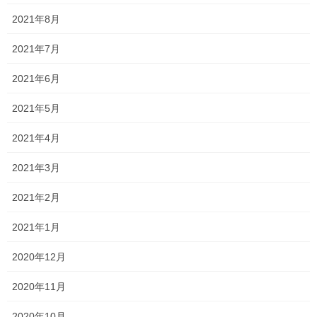
す！
2021年8月
中学生の定期テストが終了しました！ あとは、高校生だけとなり
2021年7月
ました！ そのため、私の心に余裕が出ますね笑 というのも、 中学
生の中には自主的に頑張る人もいますが、ふわふわした人もいる
2021年6月
ので管理が大変です… ただ、高校生は自 […]
2021年5月
2026年6月29日
2021年4月
塾長ブログ
一貫だより2026年7月
2021年3月
一貫だよりの最新号が完成いたしました。 一貫だより2026年7月
2021年2月
中学生や高校生はテスト間近となっております。 中学生は中間テ
ストがなかった関係で、範囲が広く大変です。 そのせいか、前々
2021年1月
から伝えていたものの、意外に提出物 […]
2020年12月
2026年6月28日
塾長ブログ
2020年11月
定期テスト対策の様子
2020年10月