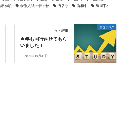
無料体験
特別入試 全員合格
野谷小
香和中
馬屋下小
塾長ブログ
次の記事
今年も同行させてもら
いました！
2024年10月31日