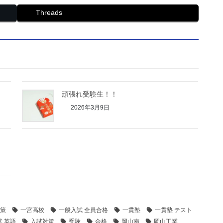
Threads
頑張れ受験生！！
2026年3月9日
策
一宮高校
一般入試 全員合格
一貫塾
一貫塾 テスト
試 英語
入試対策
受験
合格
岡山南
岡山工業