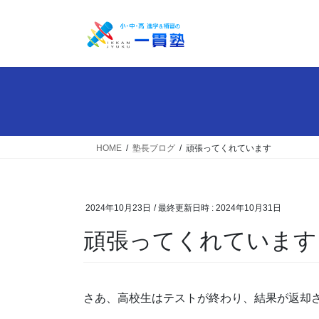
コ
ナ
ン
ビ
テ
ゲ
ン
ー
ツ
シ
へ
ョ
ス
ン
キ
に
ッ
移
HOME
塾長ブログ
頑張ってくれています
プ
動
2024年10月23日
/ 最終更新日時 :
2024年10月31日
頑張ってくれています
さあ、高校生はテストが終わり、結果が返却