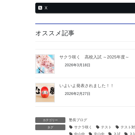
X
オススメ記事
サクラ咲く 高校入試 ～2025年度～
2026年3月18日
いよいよ発表されました！！
2026年2月27日
塾長ブログ
カテゴリー
サクラ咲く
テスト
テスト対
タグ
中山中
京山中
入試
入