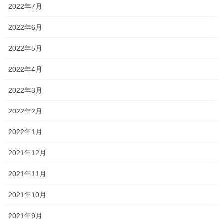
で、
2022年7月
例年使用させてもらっている教材よりいいものがないかと、
2022年6月
教材を変えるなら授業の進め方も変えないといけない可能性もあ
2022年5月
るので、頭でシュミレーションしながら見させてもらいました！
2022年4月
ご迷惑かもしれないと思いつつも、おそらく1時間くらい居座って
しまいました…
2022年3月
ただ、直接教材を見ながら考えたこともあり、いい教材が見つか
2022年2月
りました！
2022年1月
手強そうな猛者が多数いますのでかなり苦戦しそうですが、成績
アップしてもらえるように意地でも頑張ります！
2021年12月
熱い夏にしようぜ…みんな頑張ろうなー！
2021年11月
2021年10月
Follow me!
2021年9月