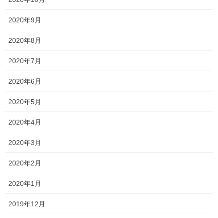
2020年9月
塾長ブログ
カテゴリー
2020年8月
サクラ咲く
テスト
テスト対策
タグ
2020年7月
一宮高校
一般入試 全員合格
一貫塾
一貫塾 テスト
中山中
京山中
入試
2020年6月
入試 英語
入試対策
受験
合格
岡山南
岡山工業
平津小
新年度
2020年5月
桃丘小
横井小
無料体験
特別入試 全員合格
野谷小
香和中
2020年4月
馬屋下小
2020年3月
塾長ブログ
2020年2月
前の記事
よく頑張ってくれました！
2020年1月
2024年5月27日
2019年12月
塾長ブログ