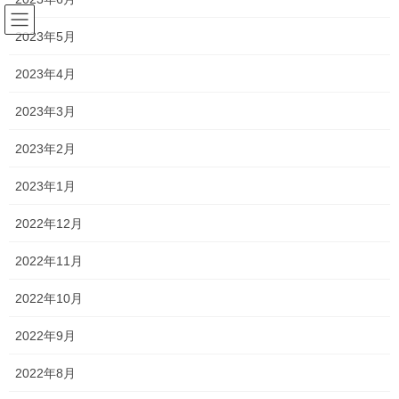
コ
ナ
ン
ビ
2023年5月
テ
ゲ
ン
ー
2023年4月
塾長ブログ
ツ
シ
へ
ョ
2023年3月
ス
ン
HOME
塾長ブログ
今年は変えようかな…
キ
に
2023年2月
ッ
移
プ
動
2024年5月30日
/ 最終更新日時 :
2024年6月7日
2023年1月
塾長ブログ
2022年12月
今年は変えようかな…
2022年11月
今日は教材会社さんに教材を見させてもらいに行きました！
2022年10月
今年は教科書改訂により小学生の教材が変わっているので確認を
2022年9月
しに行きました！
2022年8月
あとは、今年の中3は例年よりもレベル差が激しそうな学年なの