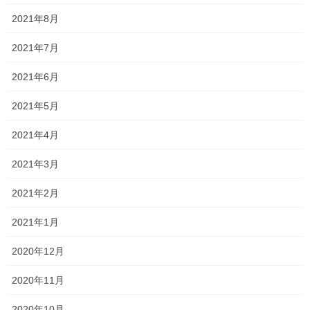
2021年8月
平成・・・？？
2021年7月
2023年4月6日
2021年6月
今年も手強い！！
2021年5月
2023年4月4日
2021年4月
2021年3月
お問い合わせありがとうございます！
2023年3月24日
2021年2月
2021年1月
塾長ブログ
カテゴリー
2020年12月
テスト
テスト対策
一宮高校
一貫塾
タグ
中山中
中山小
京山中
入試
受験
2020年11月
合格
平津小
新年度
明誠高校
春期講習
桃丘小
横井小
清秀高校
2020年10月