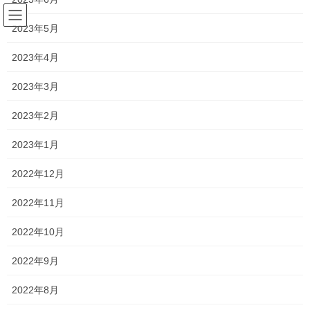
コ
ナ
ン
ビ
2023年5月
テ
ゲ
ン
ー
2023年4月
塾長ブログ
ツ
シ
へ
ョ
2023年3月
ス
ン
HOME
塾長ブログ
今年度もよろしくお願いします！！
キ
に
2023年2月
ッ
移
プ
動
2023年4月3日
/ 最終更新日時 :
2023年4月7日
2023年1月
塾長ブログ
2022年12月
今年度もよろしくお願いしま
2022年11月
す！！
2022年10月
今日から新年度となりました！
2022年9月
小さな個人塾なので出来ることは限られているかもしれません
2022年8月
が、