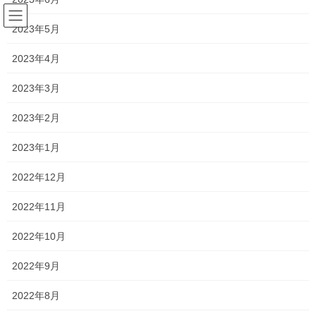
コ
ナ
ン
ビ
2023年5月
テ
ゲ
ン
ー
2023年4月
塾長ブログ
ツ
シ
へ
ョ
2023年3月
ス
ン
HOME
塾長ブログ
保護者面談実施中です
キ
に
2023年2月
ッ
移
プ
動
2023年1月30日
/ 最終更新日時 :
2023年1月30日
2023年1月
塾長ブログ
2022年12月
保護者面談実施中です
2022年11月
土曜日は朝から夜まで授業と保護者面談で予定がぎっしりとつま
2022年10月
っていました！
2022年9月
適性検査では思うように記述ができませんが、ポイントに目を付
ければ記述できるようになるはず！
2022年8月