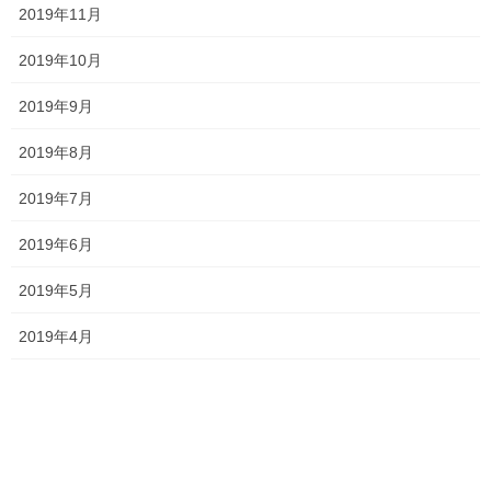
2019年11月
今年も手強い！！
2023年4月4日
2019年10月
2019年9月
今年度もよろしくお願いします！！
2023年4月3日
2019年8月
2019年7月
塾長ブログ
カテゴリー
2019年6月
テスト
テスト対策
一宮高校
一貫塾
タグ
中山中
中山小
京山中
入試
受験
2019年5月
合格
平津小
明誠高校
桃丘小
2019年4月
横井小
清秀高校
無料体験
理中
総社南
野谷小
関西高校
香和中
馬屋下小
新着情報
前の記事