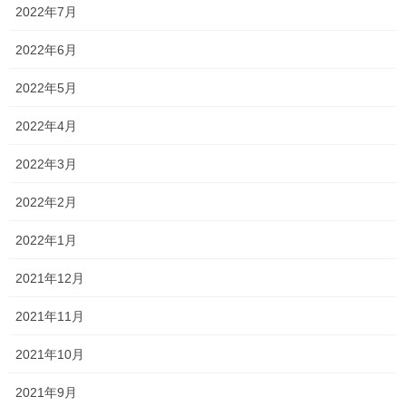
非常に大変だと思いますが、しっかり頑張っていきましょう！
2022年7月
中学3年生は私立高校入試も終わり、次からはいよいよ本命の県立
2022年6月
高校入試！！
2022年5月
以前までと異なり、今年から合格者数が50％から80％に拡大さ
れ、かなりの苦戦が強いられそうです！！
2022年4月
ただでさえ、特別入試は合格するのが難しい入試にも関わらずで
2022年3月
す
2022年2月
100
80
合格率
％
％
一昨年は
、昨年は
でしたが、今年は嫌な予感
がしています…
2022年1月
とにかく、できることは全力で頑張りましょう！！
2021年12月
それから、普通科チームも安心ではありません！
2021年11月
なかには、比較的安心できそうな人もいますが、全員が全員では
2021年10月
ありません！
2021年9月
「俺なら合格して当たり前じゃ！」「私なら余裕で合格する