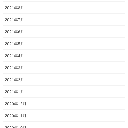
わ！」
2021年8月
と言えるくらいまで自分を高めた上で、受験に臨みましょう！
2021年7月
足りていない部分は伝えている！
2021年6月
あとはそれを、あなたたちが実践してくれるかどうか
2021年5月
入試の終わる一分一秒まで、決して油断せず全力で取り組みまし
2021年4月
ょう！！
2021年3月
今週も頑張ろうなー！！
2021年2月
そして、面談にお越しになられた保護者のみなさま、お忙しい中
誠にありがとうございました。
2021年1月
少しでもお役に立てるように尽力しますので、何卒宜しくお願い
2020年12月
致します。
2020年11月
これからお越しになられるみなさまは、まだまだ寒くご負担をお
かけしますが、お気をつけてお越しくださいませ。
2020年10月